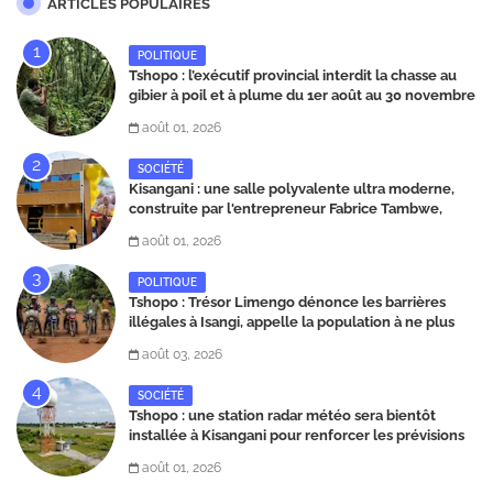
ARTICLES POPULAIRES
POLITIQUE
Tshopo : l’exécutif provincial interdit la chasse au
gibier à poil et à plume du 1er août au 30 novembre
2026
août 01, 2026
SOCIÉTÉ
Kisangani : une salle polyvalente ultra moderne,
construite par l'entrepreneur Fabrice Tambwe,
inaugurée dans la commune de Kabondo
août 01, 2026
POLITIQUE
Tshopo : Trésor Limengo dénonce les barrières
illégales à Isangi, appelle la population à ne plus
payer les taxes illégales et interpelle les autorités
août 03, 2026
SOCIÉTÉ
Tshopo : une station radar météo sera bientôt
installée à Kisangani pour renforcer les prévisions
climatiques et la sécurité aérienne
août 01, 2026