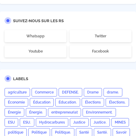
SUIVEZ-NOUS SUR LES RS
Whatsapp
Twitter
Youtube
Facebook
LABELS
agriculture
Commerce
DEFENSE.
Drame
drame.
Économie
Éducation
Éducation.
Élections
Élections.
Énergie
Énergie.
entrepreneuriat
Environnement.
ESU
ESU.
Hydrocarbures
Justice
Justice.
MINES
politique
Politique
Politique.
Santé
Santé.
Savoir