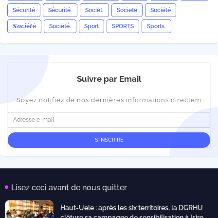
Sécurité
Sécurité.
Sociét.
Societe
Société
𝙎𝙤𝙘𝙞é𝙩é
Société.
Sport
SPORTS
Sports.
Suivre par Email
Soyez notifiez de nos dernières informations directem
Lisez ceci avant de nous quitter
Haut-Uele : après les six territoires, la DGRHU
clôture sa campagne de sensibilisation à Isiro