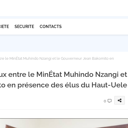
IETE
SECURITE
CONTACTS
ntre le MinÉtat Muhindo Nzangi et le Gouverneur Jean Bakomito en
eux entre le MinÉtat Muhindo Nzangi et
to en présence des élus du Haut-Uele
0