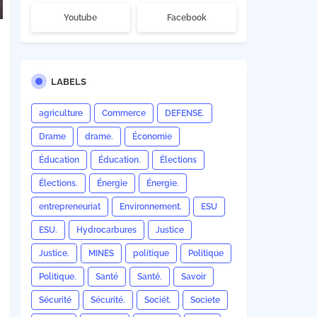
Youtube
Facebook
LABELS
agriculture
Commerce
DEFENSE.
Drame
drame.
Économie
Éducation
Éducation.
Élections
Élections.
Énergie
Énergie.
entrepreneuriat
Environnement.
ESU
ESU.
Hydrocarbures
Justice
Justice.
MINES
politique
Politique
Politique.
Santé
Santé.
Savoir
Sécurité
Sécurité.
Sociét.
Societe