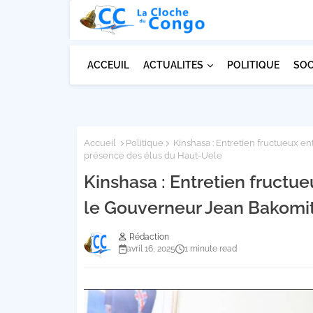
ACCEUIL
ACTUALITES
POLITIQUE
SOC
Accueil
Politique
Kinshasa : Entretien fructueux e
présence des élus du Haut-Uele
Kinshasa : Entretien fructu
le Gouverneur Jean Bakomi
Rédaction
avril 16, 2025
1 minute read