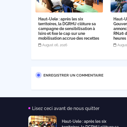
Haut-Uele : après les six
Haut-U
territoires, la DGRHU clôture sa
Gouver
campagne de sensibilisation à
annonce
Isiro et fixe le cap sur une
RN26 dè
mobilisation accrue des recettes
heures
August 06, 2026
Augus
ENREGISTRER UN COMMENTAIRE
Lisez ceci avant de nous quitter
Haut-Uele : après les six