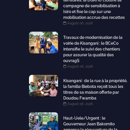
territoires, la DGRHU clôture sa
campagne de sensibilisation à
Isiro et fixe le cap sur une
mobilisation accrue des recettes
August 06, 2026
Travaux de modernisation de la
voirie de Kisangani : le BCeCo
intensifie le suivi des chantiers
pour assurer la qualité des
ouvragS
August 06, 2026
Kisangani : de la rue à la propriété,
la famille Biebota reçoit tous les
titres de sa maison offerte par
Doudou Fwamba
August 06, 2026
Haut-Uele/Urgent : le
Gouverneur Jean Bakomito
annonce la réouverture de la