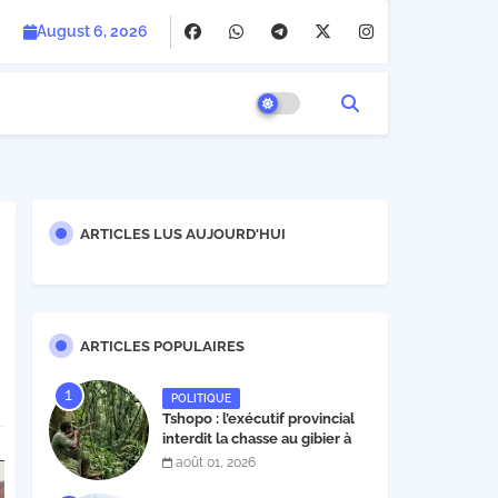
August 6, 2026
ARTICLES LUS AUJOURD'HUI
ARTICLES POPULAIRES
POLITIQUE
Tshopo : l’exécutif provincial
interdit la chasse au gibier à
poil et à plume du 1er août au
août 01, 2026
30 novembre 2026