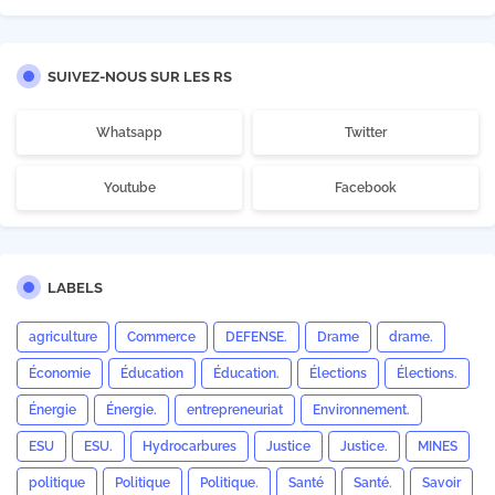
SUIVEZ-NOUS SUR LES RS
Whatsapp
Twitter
Youtube
Facebook
LABELS
agriculture
Commerce
DEFENSE.
Drame
drame.
Économie
Éducation
Éducation.
Élections
Élections.
Énergie
Énergie.
entrepreneuriat
Environnement.
ESU
ESU.
Hydrocarbures
Justice
Justice.
MINES
politique
Politique
Politique.
Santé
Santé.
Savoir