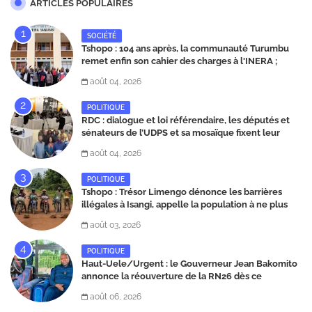
ARTICLES POPULAIRES
SOCIÉTÉ
Tshopo : 104 ans après, la communauté Turumbu
remet enfin son cahier des charges à l'INERA ;
découvrez les projets structurants proposés
août 04, 2026
POLITIQUE
RDC : dialogue et loi référendaire, les députés et
sénateurs de l’UDPS et sa mosaïque fixent leur
position dans une déclaration lue par Patrick
août 04, 2026
Matata
POLITIQUE
Tshopo : Trésor Limengo dénonce les barrières
illégales à Isangi, appelle la population à ne plus
payer les taxes illégales et interpelle les autorités
août 03, 2026
POLITIQUE
Haut-Uele/Urgent : le Gouverneur Jean Bakomito
annonce la réouverture de la RN26 dès ce
vendredi 7 août à 13 heures
août 06, 2026