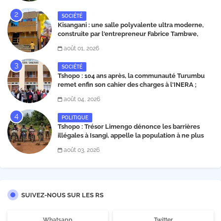
SOCIÉTÉ
Kisangani : une salle polyvalente ultra moderne,
construite par l'entrepreneur Fabrice Tambwe,
inaugurée dans la commune de Kabondo
août 01, 2026
SOCIÉTÉ
Tshopo : 104 ans après, la communauté Turumbu
remet enfin son cahier des charges à l'INERA ;
découvrez les projets structurants proposés
août 04, 2026
POLITIQUE
Tshopo : Trésor Limengo dénonce les barrières
illégales à Isangi, appelle la population à ne plus
payer les taxes illégales et interpelle les autorités
août 03, 2026
SUIVEZ-NOUS SUR LES RS
Whatsapp
Twitter