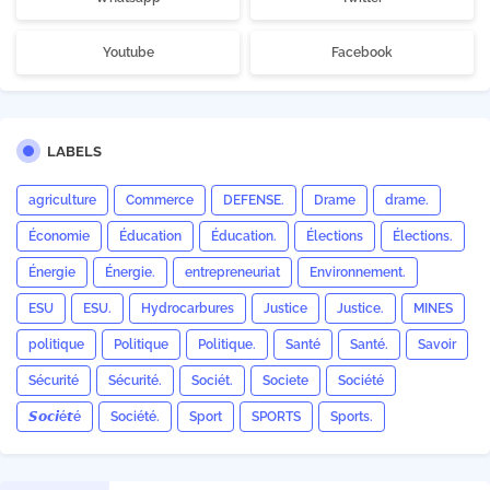
Youtube
Facebook
LABELS
agriculture
Commerce
DEFENSE.
Drame
drame.
Économie
Éducation
Éducation.
Élections
Élections.
Énergie
Énergie.
entrepreneuriat
Environnement.
ESU
ESU.
Hydrocarbures
Justice
Justice.
MINES
politique
Politique
Politique.
Santé
Santé.
Savoir
Sécurité
Sécurité.
Sociét.
Societe
Société
𝙎𝙤𝙘𝙞é𝙩é
Société.
Sport
SPORTS
Sports.