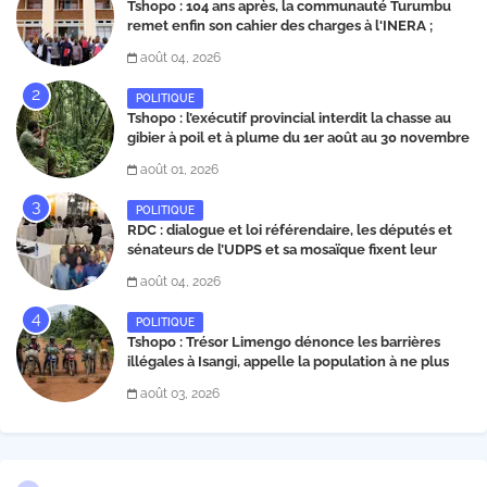
Tshopo : 104 ans après, la communauté Turumbu
remet enfin son cahier des charges à l'INERA ;
découvrez les projets structurants proposés
août 04, 2026
POLITIQUE
Tshopo : l’exécutif provincial interdit la chasse au
gibier à poil et à plume du 1er août au 30 novembre
2026
août 01, 2026
POLITIQUE
RDC : dialogue et loi référendaire, les députés et
sénateurs de l’UDPS et sa mosaïque fixent leur
position dans une déclaration lue par Patrick
août 04, 2026
Matata
POLITIQUE
Tshopo : Trésor Limengo dénonce les barrières
illégales à Isangi, appelle la population à ne plus
payer les taxes illégales et interpelle les autorités
août 03, 2026