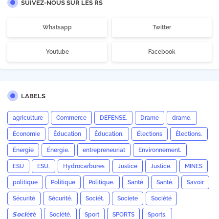
SUIVEZ-NOUS SUR LES RS
Whatsapp
Twitter
Youtube
Facebook
LABELS
agriculture
Commerce
DEFENSE.
Drame
drame.
Économie
Éducation
Éducation.
Élections
Élections.
Énergie
Énergie.
entrepreneuriat
Environnement.
ESU
ESU.
Hydrocarbures
Justice
Justice.
MINES
politique
Politique
Politique.
Santé
Santé.
Savoir
Sécurité
Sécurité.
Sociét.
Societe
Société
𝙎𝙤𝙘𝙞é𝙩é
Société.
Sport
SPORTS
Sports.