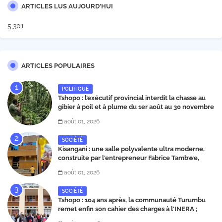
ARTICLES LUS AUJOURD'HUI
5,301
ARTICLES POPULAIRES
POLITIQUE
Tshopo : l’exécutif provincial interdit la chasse au
gibier à poil et à plume du 1er août au 30 novembre
2026
août 01, 2026
SOCIÉTÉ
Kisangani : une salle polyvalente ultra moderne,
construite par l'entrepreneur Fabrice Tambwe,
inaugurée dans la commune de Kabondo
août 01, 2026
SOCIÉTÉ
Tshopo : 104 ans après, la communauté Turumbu
remet enfin son cahier des charges à l'INERA ;
découvrez les projets structurants proposés