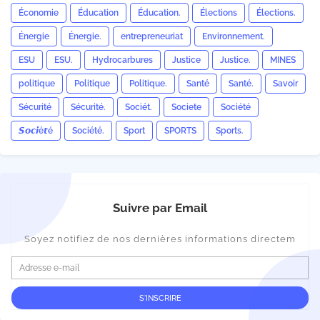
Économie
Éducation
Éducation.
Élections
Élections.
Énergie
Énergie.
entrepreneuriat
Environnement.
ESU
ESU.
Hydrocarbures
Justice
Justice.
MINES
politique
Politique
Politique.
Santé
Santé.
Savoir
Sécurité
Sécurité.
Sociét.
Societe
Société
𝙎𝙤𝙘𝙞é𝙩é
Société.
Sport
SPORTS
Sports.
Suivre par Email
Soyez notifiez de nos dernières informations directem