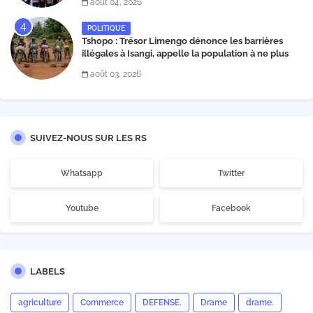
août 04, 2026
POLITIQUE
Tshopo : Trésor Limengo dénonce les barrières
illégales à Isangi, appelle la population à ne plus
payer les taxes illégales et interpelle les autorités
août 03, 2026
SUIVEZ-NOUS SUR LES RS
Whatsapp
Twitter
Youtube
Facebook
LABELS
agriculture
Commerce
DEFENSE.
Drame
drame.