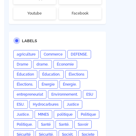
Youtube
Facebook
LABELS
agriculture
Commerce
DEFENSE.
Drame
drame.
Économie
Éducation
Éducation.
Élections
Élections.
Énergie
Énergie.
entrepreneuriat
Environnement.
ESU
ESU.
Hydrocarbures
Justice
Justice.
MINES
politique
Politique
Politique.
Santé
Santé.
Savoir
Sécurité
Sécurité.
Sociét.
Societe