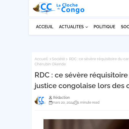
ACCEUIL
ACTUALITES
POLITIQUE
SOC
Accueil
Société
RDC : ce sévère réquisitoire du ca
Chérubin Okende
RDC : ce sévère réquisitoire
justice congolaise lors de
Rédaction
mars 20, 2024
1 minute read