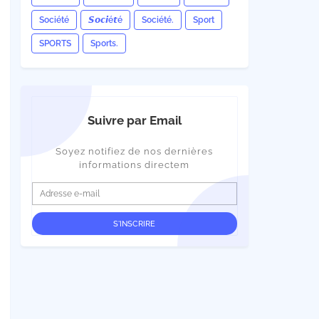
Société
𝙎𝙤𝙘𝙞é𝙩é
Société.
Sport
SPORTS
Sports.
Suivre par Email
Soyez notifiez de nos dernières
informations directem