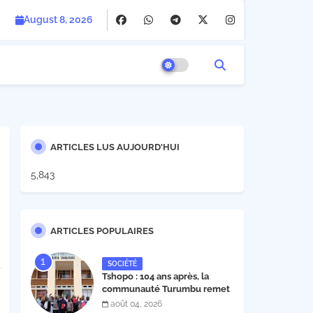
August 8, 2026
ARTICLES LUS AUJOURD'HUI
5,843
ARTICLES POPULAIRES
SOCIÉTÉ
Tshopo : 104 ans après, la
communauté Turumbu remet
enfin son cahier des charges à
août 04, 2026