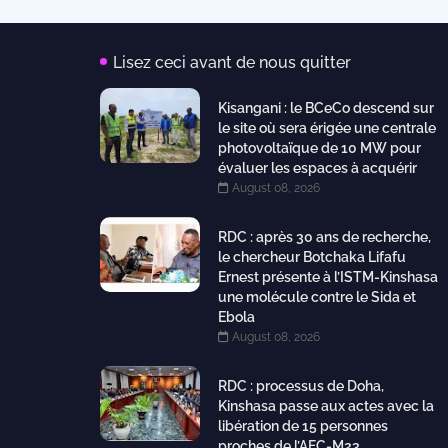
Lisez ceci avant de nous quitter
Kisangani : le BCeCo descend sur
le site où sera érigée une centrale
photovoltaïque de 10 MW pour
évaluer les espaces à acquérir
August 08, 2026
RDC : après 30 ans de recherche,
le chercheur Botchaka Lifafu
Ernest présente à l’ISTM-Kinshasa
une molécule contre le Sida et
Ebola
August 08, 2026
RDC : processus de Doha,
Kinshasa passe aux actes avec la
libération de 15 personnes
proches de l’AFC-M23