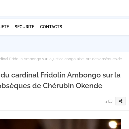
IETE
SECURITE
CONTACTS
rdinal Fridolin Ambongo sur la justice congolaise lors des obsèques de
 du cardinal Fridolin Ambongo sur la
s obsèques de Chérubin Okende
0