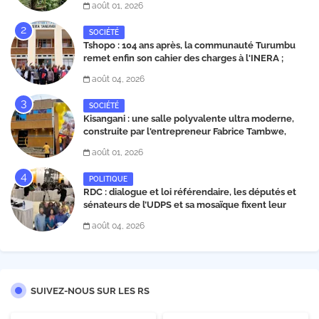
août 01, 2026
SOCIÉTÉ
Tshopo : 104 ans après, la communauté Turumbu
remet enfin son cahier des charges à l'INERA ;
découvrez les projets structurants proposés
août 04, 2026
SOCIÉTÉ
Kisangani : une salle polyvalente ultra moderne,
construite par l'entrepreneur Fabrice Tambwe,
inaugurée dans la commune de Kabondo
août 01, 2026
POLITIQUE
RDC : dialogue et loi référendaire, les députés et
sénateurs de l’UDPS et sa mosaïque fixent leur
position dans une déclaration lue par Patrick
août 04, 2026
Matata
SUIVEZ-NOUS SUR LES RS