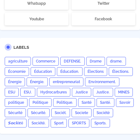
Whatsapp
Twitter
Youtube
Facebook
LABELS
agriculture
Commerce
DEFENSE.
Drame
drame.
Économie
Éducation
Éducation.
Élections
Élections.
Énergie
Énergie.
entrepreneuriat
Environnement.
ESU
ESU.
Hydrocarbures
Justice
Justice.
MINES
politique
Politique
Politique.
Santé
Santé.
Savoir
Sécurité
Sécurité.
Sociét.
Societe
Société
𝙎𝙤𝙘𝙞é𝙩é
Société.
Sport
SPORTS
Sports.