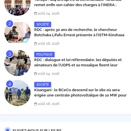
remet enfin son cahier des charges à l'INERA ;
découvrez les projets structurants proposés
août 04, 2026
SOCIÉTÉ
RDC : après 30 ans de recherche, le chercheur
Botchaka Lifafu Ernest présente à l’ISTM-Kinshasa
une molécule contre le Sida et Ebola
août 08, 2026
POLITIQUE
RDC : dialogue et loi référendaire, les députés et
sénateurs de l’UDPS et sa mosaïque fixent leur
position dans une déclaration lue par Patrick
août 04, 2026
Matata
SOCIÉTÉ
Kisangani : le BCeCo descend sur le site où sera
érigée une centrale photovoltaïque de 10 MW pour
évaluer les espaces à acquérir
août 08, 2026
SUIVEZ-NOUS SUR LES RS