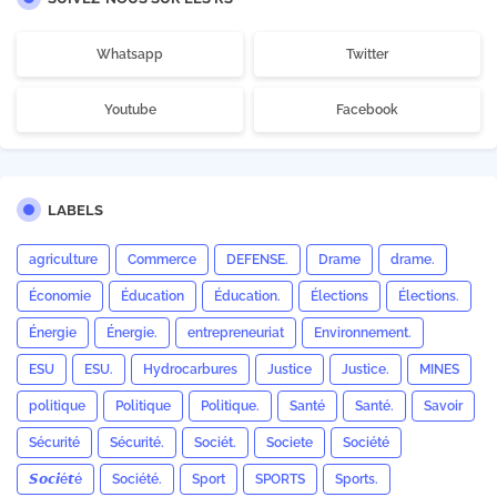
Whatsapp
Twitter
Youtube
Facebook
LABELS
agriculture
Commerce
DEFENSE.
Drame
drame.
Économie
Éducation
Éducation.
Élections
Élections.
Énergie
Énergie.
entrepreneuriat
Environnement.
ESU
ESU.
Hydrocarbures
Justice
Justice.
MINES
politique
Politique
Politique.
Santé
Santé.
Savoir
Sécurité
Sécurité.
Sociét.
Societe
Société
𝙎𝙤𝙘𝙞é𝙩é
Société.
Sport
SPORTS
Sports.