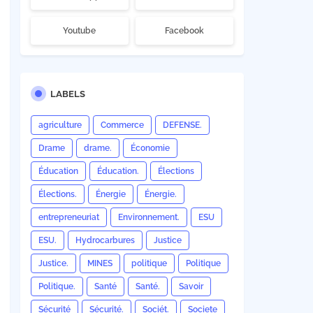
Youtube
Facebook
LABELS
agriculture
Commerce
DEFENSE.
Drame
drame.
Économie
Éducation
Éducation.
Élections
Élections.
Énergie
Énergie.
entrepreneuriat
Environnement.
ESU
ESU.
Hydrocarbures
Justice
Justice.
MINES
politique
Politique
Politique.
Santé
Santé.
Savoir
Sécurité
Sécurité.
Sociét.
Societe