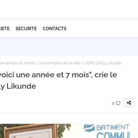
IETE
SECURITE
CONTACTS
une année et 7 mois", crie le maire de la ville l'UDPS Delly Likunde
voici une année et 7 mois", crie le
ly Likunde
0