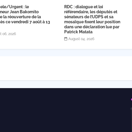
ele/Urgent : le
RDC : dialogue et loi
neur Jean Bakomito
référendaire, les députés et
 la réouverture de la
sénateurs de l’UDPS et sa
s ce vendredi 7 août à 13
mosaïque fixent leur position
dans une déclaration lue par
Patrick Matata
t 06, 2026
August 04, 2026