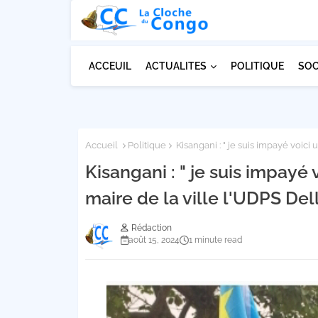
ACCEUIL
ACTUALITES
POLITIQUE
SOC
Accueil
Politique
Kisangani : " je suis impayé voici 
Kisangani : " je suis impayé 
maire de la ville l'UDPS Del
Rédaction
août 15, 2024
1 minute read