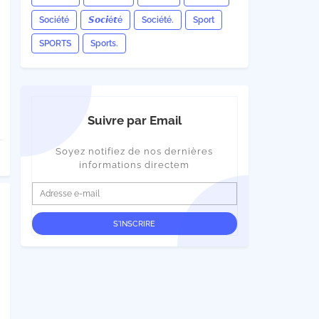
Société
𝙎𝙤𝙘𝙞é𝙩é
Société.
Sport
SPORTS
Sports.
Suivre par Email
Soyez notifiez de nos dernières
informations directem