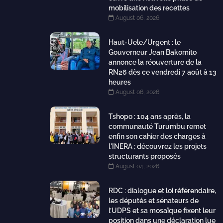
mobilisation des recettes
August 06, 2026
Haut-Uele/Urgent : le
Gouverneur Jean Bakomito
annonce la réouverture de la
RN26 dès ce vendredi 7 août à 13
heures
August 06, 2026
Tshopo : 104 ans après, la
communauté Turumbu remet
enfin son cahier des charges à
l'INERA ; découvrez les projets
structurants proposés
August 04, 2026
RDC : dialogue et loi référendaire,
les députés et sénateurs de
l’UDPS et sa mosaïque fixent leur
position dans une déclaration lue