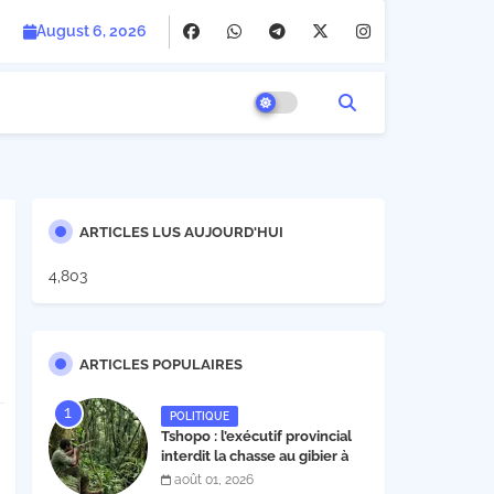
August 6, 2026
ARTICLES LUS AUJOURD'HUI
4,803
ARTICLES POPULAIRES
POLITIQUE
Tshopo : l’exécutif provincial
interdit la chasse au gibier à
poil et à plume du 1er août au
août 01, 2026