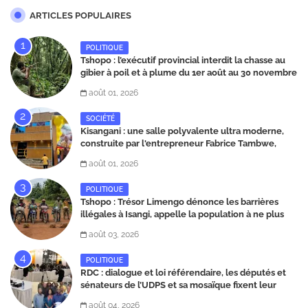
ARTICLES POPULAIRES
POLITIQUE
Tshopo : l’exécutif provincial interdit la chasse au
gibier à poil et à plume du 1er août au 30 novembre
2026
août 01, 2026
SOCIÉTÉ
Kisangani : une salle polyvalente ultra moderne,
construite par l'entrepreneur Fabrice Tambwe,
inaugurée dans la commune de Kabondo
août 01, 2026
POLITIQUE
Tshopo : Trésor Limengo dénonce les barrières
illégales à Isangi, appelle la population à ne plus
payer les taxes illégales et interpelle les autorités
août 03, 2026
POLITIQUE
RDC : dialogue et loi référendaire, les députés et
sénateurs de l’UDPS et sa mosaïque fixent leur
position dans une déclaration lue par Patrick
août 04, 2026