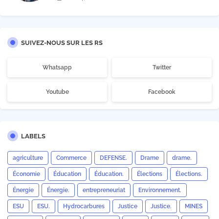
Matata
SUIVEZ-NOUS SUR LES RS
Whatsapp
Twitter
Youtube
Facebook
LABELS
agriculture
Commerce
DEFENSE.
Drame
drame.
Économie
Éducation
Éducation.
Élections
Élections.
Énergie
Énergie.
entrepreneuriat
Environnement.
ESU
ESU.
Hydrocarbures
Justice
Justice.
MINES