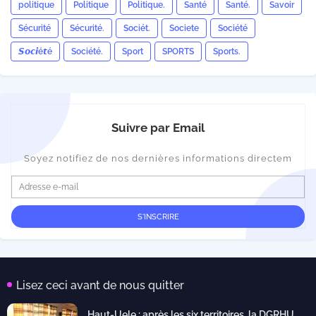
politique
Politique
Politique.
Santé
Santé.
Savoir
Sécurité
Sécurité.
Sociét.
Societe
Société
𝙎𝙤𝙘𝙞é𝙩é
Société.
Sport
SPORTS
Sports.
Suivre par Email
Soyez notifiez de nos dernières informations directem
Lisez ceci avant de nous quitter
Haut-Uele : après les six territoires, la DGRHU