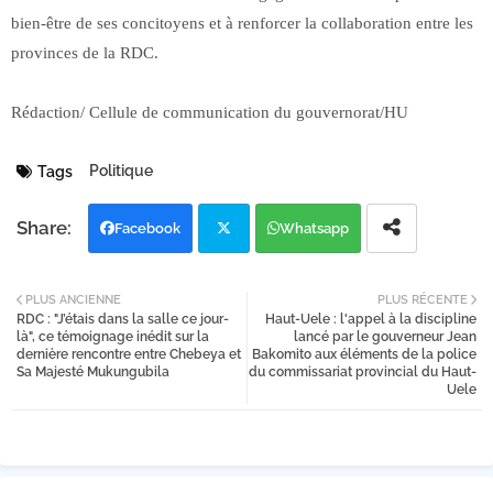
bien-être de ses concitoyens et à renforcer la collaboration entre les
provinces de la RDC.
Rédaction/ Cellule de communication du gouvernorat/HU
Politique
Tags
Facebook
Whatsapp
Twi
PLUS ANCIENNE
PLUS RÉCENTE
RDC : "J’étais dans la salle ce jour-
Haut-Uele : l'appel à la discipline
tter
là", ce témoignage inédit sur la
lancé par le gouverneur Jean
dernière rencontre entre Chebeya et
Bakomito aux éléments de la police
Sa Majesté Mukungubila
du commissariat provincial du Haut-
Uele