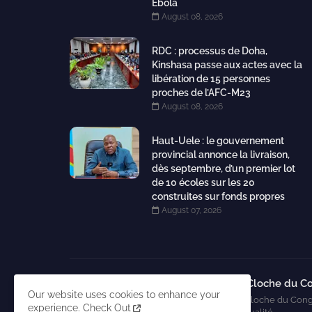
Ebola
August 08, 2026
RDC : processus de Doha,
Kinshasa passe aux actes avec la
libération de 15 personnes
proches de l’AFC-M23
August 08, 2026
Haut-Uele : le gouvernement
provincial annonce la livraison,
dès septembre, d’un premier lot
de 10 écoles sur les 20
construites sur fonds propres
August 07, 2026
La Cloche du C
Our website uses cookies to enhance your
La Cloche du Cong
experience.
Check Out