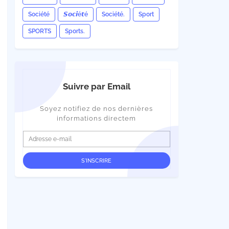
Société
𝙎𝙤𝙘𝙞é𝙩é
Société.
Sport
SPORTS
Sports.
Suivre par Email
Soyez notifiez de nos dernières
informations directem