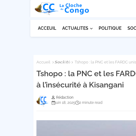
ACCEUIL
ACTUALITES
POLITIQUE
SOC
Accueil
𝙎𝙤𝙘𝙞é𝙩é
Tshopo : la PNC et les FARDC uniss
Tshopo : la PNC et les FARDC
à l’insécurité à Kisangani
Rédaction
juin 18, 2025
2 minute read