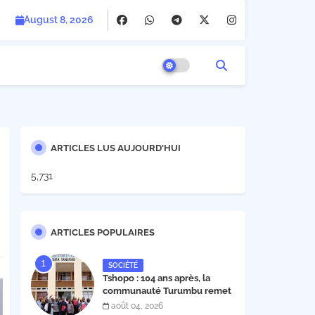
August 8, 2026
ARTICLES LUS AUJOURD'HUI
5,731
ARTICLES POPULAIRES
SOCIÉTÉ
Tshopo : 104 ans après, la
communauté Turumbu remet
enfin son cahier des charges à
août 04, 2026