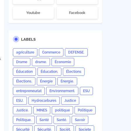
Youtube
Facebook
LABELS
agriculture
Commerce
DEFENSE.
s
Drame
drame.
Économie
Éducation
Éducation.
Élections
Élections.
Énergie
Énergie.
entrepreneuriat
Environnement.
ESU
ESU.
Hydrocarbures
Justice
Justice.
MINES
politique
Politique
Politique.
Santé
Santé.
Savoir
Sécurité
Sécurité.
Sociét.
Societe