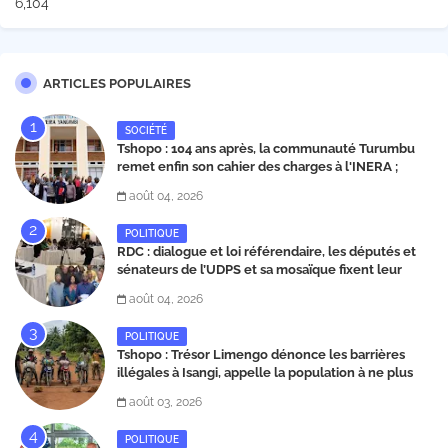
6,104
ARTICLES POPULAIRES
SOCIÉTÉ
Tshopo : 104 ans après, la communauté Turumbu
remet enfin son cahier des charges à l'INERA ;
découvrez les projets structurants proposés
août 04, 2026
POLITIQUE
RDC : dialogue et loi référendaire, les députés et
sénateurs de l’UDPS et sa mosaïque fixent leur
position dans une déclaration lue par Patrick
août 04, 2026
Matata
POLITIQUE
Tshopo : Trésor Limengo dénonce les barrières
illégales à Isangi, appelle la population à ne plus
payer les taxes illégales et interpelle les autorités
août 03, 2026
POLITIQUE