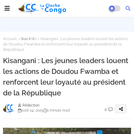
Accueil
𝙎𝙤𝙘𝙞é𝙩é
Kisangani : Les jeunes leaders louent les actions
de Doudou Fwamba et renforcent leur loyauté au président de la
République
Kisangani : Les jeunes leaders louent
les actions de Doudou Fwamba et
renforcent leur loyauté au président
de la République
Rédaction
0
août 04, 2025
1 minute read