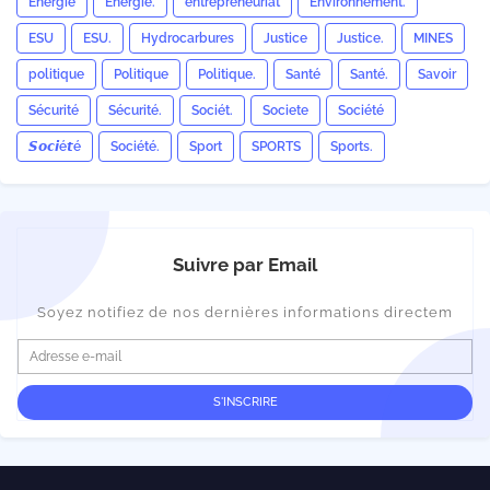
Énergie
Énergie.
entrepreneuriat
Environnement.
ESU
ESU.
Hydrocarbures
Justice
Justice.
MINES
politique
Politique
Politique.
Santé
Santé.
Savoir
Sécurité
Sécurité.
Sociét.
Societe
Société
𝙎𝙤𝙘𝙞é𝙩é
Société.
Sport
SPORTS
Sports.
Suivre par Email
Soyez notifiez de nos dernières informations directem