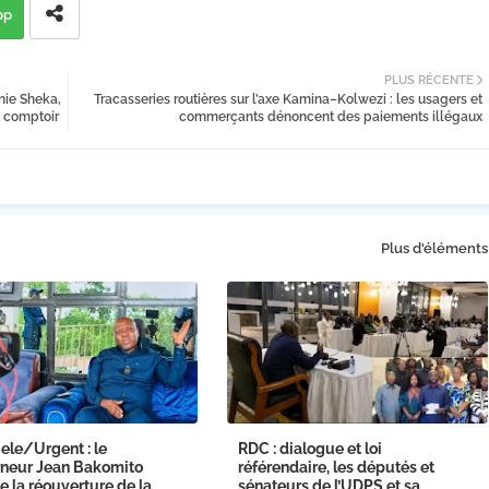
pp
PLUS RÉCENTE
nie Sheka,
Tracasseries routières sur l’axe Kamina–Kolwezi : les usagers et
e comptoir
commerçants dénoncent des paiements illégaux
Plus d'éléments
ele/Urgent : le
RDC : dialogue et loi
neur Jean Bakomito
référendaire, les députés et
 la réouverture de la
sénateurs de l’UDPS et sa