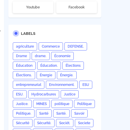
Youtube
Facebook
,
LABELS
agriculture
Commerce
DEFENSE.
Drame
drame.
Économie
Éducation
Éducation.
Élections
Élections.
Énergie
Énergie.
entrepreneuriat
Environnement.
ESU
ESU.
Hydrocarbures
Justice
Justice.
MINES
politique
Politique
Politique.
Santé
Santé.
Savoir
Sécurité
Sécurité.
Sociét.
Societe