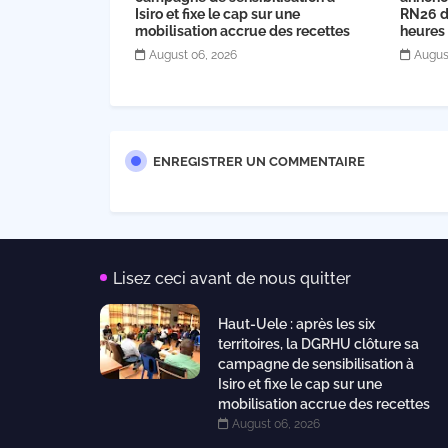
Isiro et fixe le cap sur une
RN26 dè
mobilisation accrue des recettes
heures
August 06, 2026
Augus
ENREGISTRER UN COMMENTAIRE
Lisez ceci avant de nous quitter
Haut-Uele : après les six
territoires, la DGRHU clôture sa
campagne de sensibilisation à
Isiro et fixe le cap sur une
mobilisation accrue des recettes
August 06, 2026