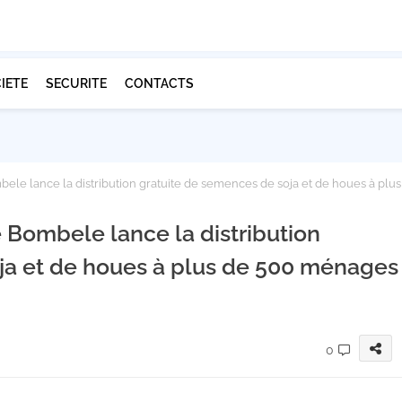
IETE
SECURITE
CONTACTS
ele lance la distribution gratuite de semences de soja et de houes à plus
e Bombele lance la distribution
ja et de houes à plus de 500 ménages
0