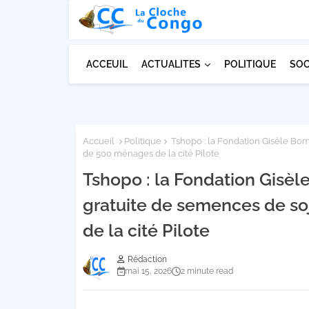
ACCEUIL
ACTUALITES
POLITIQUE
SOC
Accueil
Politique
Tshopo : la Fondation Gisèle Bomb
de 500 ménages de la cité Pilote
Tshopo : la Fondation Gisèl
gratuite de semences de so
de la cité Pilote
Rédaction
mai 15, 2026
2 minute read