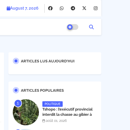
August 7, 2026
ARTICLES LUS AUJOURD'HUI
ARTICLES POPULAIRES
POLITIQUE
Tshopo : l’exécutif provincial
interdit la chasse au gibier à
poil et à plume du 1er août au
août 01, 2026
30 novembre 2026