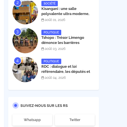
SOCIÉTÉ
Kisangani : une salle
polyvalente ultra moderne,
construite par l'entrepreneur
août 01, 2026
Fabrice Tambwe, inaugurée
dans la commune de Kabondo
POLITIQUE
Tshopo : Trésor Limengo
dénonce les barrières
illégales à Isangi, appelle la
août 03, 2026
population à ne plus payer les
taxes illégales et interpelle
POLITIQUE
les autorités
RDC : dialogue et loi
référendaire, les députés et
sénateurs de l’UDPS et sa
août 04, 2026
mosaïque fixent leur position
dans une déclaration lue par
Patrick Matata
SUIVEZ-NOUS SUR LES RS
Whatsapp
Twitter