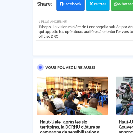
Facebook
Twitter
Whatsa
PLUS ANCIENNE
Tshopo : la vision minière de Lendongolia saluée par An
qui appelle les opérateurs aurifères à orienter l’or vers l
officiel DRC
VOUS POUVEZ LIRE AUSSI
Haut-Uele : après les six
Haut-U
territoires, la DGRHU clôture sa
Gouver
campagne de sensibilisation à
annonce