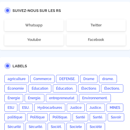
SUIVEZ-NOUS SUR LES RS
Whatsapp
Twitter
Youtube
Facebook
LABELS
agriculture
Commerce
DEFENSE.
Drame
drame.
Économie
Éducation
Éducation.
Élections
Élections.
Énergie
Énergie.
entrepreneuriat
Environnement.
ESU
ESU.
Hydrocarbures
Justice
Justice.
MINES
politique
Politique
Politique.
Santé
Santé.
Savoir
Sécurité
Sécurité.
Sociét.
Societe
Société