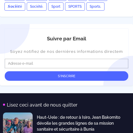
𝙎𝙤𝙘𝙞é𝙩é
Société.
Sport
SPORTS
Sports.
Suivre par Email
Soyez notifiez de nos dernières informations directem
Lisez ceci avant de nous quitter
Haut-Uele : de retour à Isiro, Jean Bakomito
dévoile les grandes lignes de sa mission
sanitaire et sécuritaire à Bunia