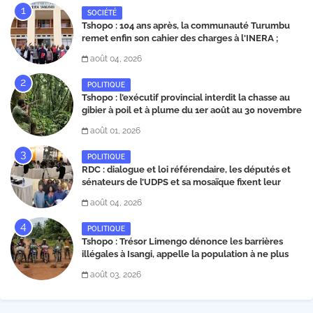
SOCIÉTÉ
Tshopo : 104 ans après, la communauté Turumbu
remet enfin son cahier des charges à l'INERA ;
découvrez les projets structurants proposés
août 04, 2026
POLITIQUE
Tshopo : l’exécutif provincial interdit la chasse au
gibier à poil et à plume du 1er août au 30 novembre
2026
août 01, 2026
POLITIQUE
RDC : dialogue et loi référendaire, les députés et
sénateurs de l’UDPS et sa mosaïque fixent leur
position dans une déclaration lue par Patrick
août 04, 2026
Matata
POLITIQUE
Tshopo : Trésor Limengo dénonce les barrières
illégales à Isangi, appelle la population à ne plus
payer les taxes illégales et interpelle les autorités
août 03, 2026