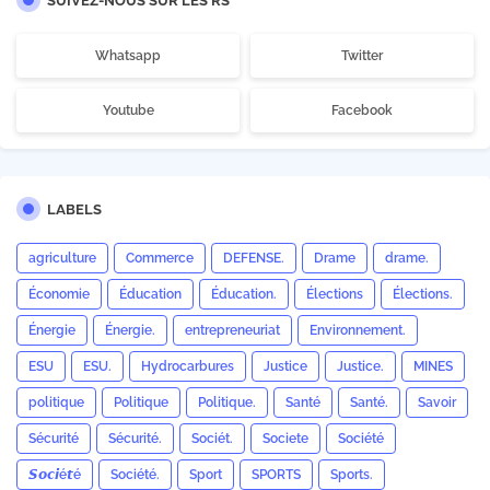
SUIVEZ-NOUS SUR LES RS
Whatsapp
Twitter
Youtube
Facebook
LABELS
agriculture
Commerce
DEFENSE.
Drame
drame.
Économie
Éducation
Éducation.
Élections
Élections.
Énergie
Énergie.
entrepreneuriat
Environnement.
ESU
ESU.
Hydrocarbures
Justice
Justice.
MINES
politique
Politique
Politique.
Santé
Santé.
Savoir
Sécurité
Sécurité.
Sociét.
Societe
Société
𝙎𝙤𝙘𝙞é𝙩é
Société.
Sport
SPORTS
Sports.