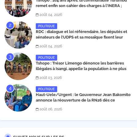
Tshopo : 104 ans après, la communauté Turumbu
remet enfin son cahier des charges à l'INERA ;
découvrez les projets structurants proposés
août 04, 2026
POLITIQUE
RDC : dialogue et loi référendaire, les députés et
sénateurs de l’UDPS et sa mosaïque fixent leur
position dans une déclaration lue par Patrick
août 04, 2026
Matata
POLITIQUE
Tshopo : Trésor Limengo dénonce les barrières
illégales à Isangi, appelle la population à ne plus
payer les taxes illégales et interpelle les autorités
août 03, 2026
POLITIQUE
Haut-Uele/Urgent : le Gouverneur Jean Bakomito
annonce la réouverture de la RN26 dès ce
vendredi 7 août à 13 heures
août 06, 2026