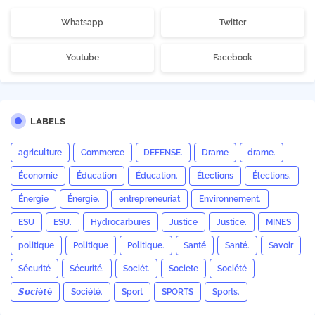
Whatsapp
Twitter
Youtube
Facebook
LABELS
agriculture
Commerce
DEFENSE.
Drame
drame.
Économie
Éducation
Éducation.
Élections
Élections.
Énergie
Énergie.
entrepreneuriat
Environnement.
ESU
ESU.
Hydrocarbures
Justice
Justice.
MINES
politique
Politique
Politique.
Santé
Santé.
Savoir
Sécurité
Sécurité.
Sociét.
Societe
Société
𝙎𝙤𝙘𝙞é𝙩é
Société.
Sport
SPORTS
Sports.