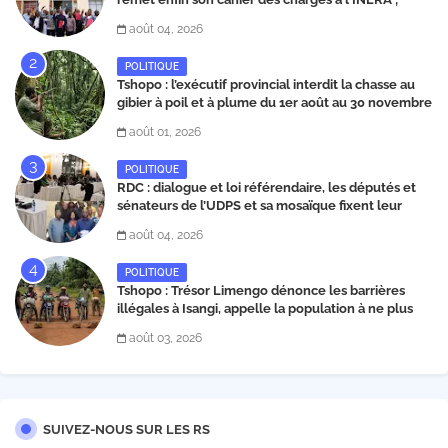
découvrez les projets structurants proposés
août 04, 2026
POLITIQUE
Tshopo : l’exécutif provincial interdit la chasse au
gibier à poil et à plume du 1er août au 30 novembre
2026
août 01, 2026
POLITIQUE
RDC : dialogue et loi référendaire, les députés et
sénateurs de l’UDPS et sa mosaïque fixent leur
position dans une déclaration lue par Patrick
août 04, 2026
Matata
POLITIQUE
Tshopo : Trésor Limengo dénonce les barrières
illégales à Isangi, appelle la population à ne plus
payer les taxes illégales et interpelle les autorités
août 03, 2026
SUIVEZ-NOUS SUR LES RS