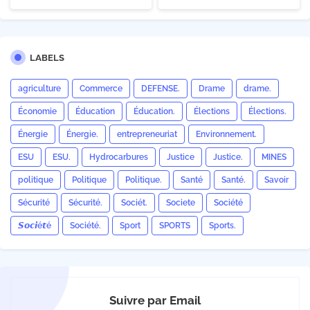
LABELS
agriculture
Commerce
DEFENSE.
Drame
drame.
Économie
Éducation
Éducation.
Élections
Élections.
Énergie
Énergie.
entrepreneuriat
Environnement.
ESU
ESU.
Hydrocarbures
Justice
Justice.
MINES
politique
Politique
Politique.
Santé
Santé.
Savoir
Sécurité
Sécurité.
Sociét.
Societe
Société
𝙎𝙤𝙘𝙞é𝙩é
Société.
Sport
SPORTS
Sports.
Suivre par Email