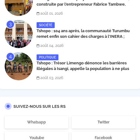
construite par l'entrepreneur Fabrice Tambwe,
inaugurée dans la commune de Kabondo
août 01, 2026
SOCIÉTÉ
Tshopo : 104 ans après, la communauté Turumbu
remet enfin son cahier des charges à l'INERA ;
découvrez les projets structurants proposés
août 04, 2026
POLITIQUE
Tshopo : Trésor Limengo dénonce les barrières
illégales à Isangi, appelle la population à ne plus
payer les taxes illégales et interpelle les autorités
août 03, 2026
SUIVEZ-NOUS SUR LES RS
Whatsapp
Twitter
Youtube
Facebook