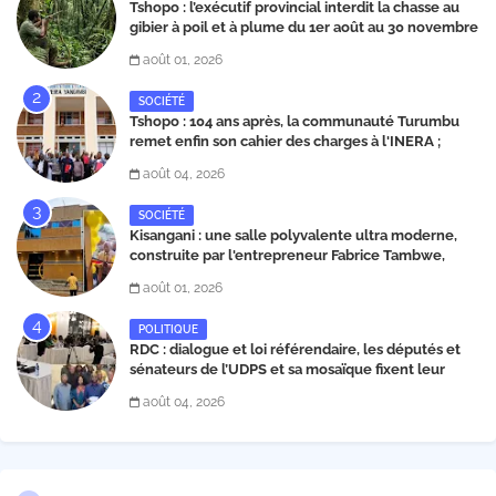
Tshopo : l’exécutif provincial interdit la chasse au
gibier à poil et à plume du 1er août au 30 novembre
2026
août 01, 2026
SOCIÉTÉ
Tshopo : 104 ans après, la communauté Turumbu
remet enfin son cahier des charges à l'INERA ;
découvrez les projets structurants proposés
août 04, 2026
SOCIÉTÉ
Kisangani : une salle polyvalente ultra moderne,
construite par l'entrepreneur Fabrice Tambwe,
inaugurée dans la commune de Kabondo
août 01, 2026
POLITIQUE
RDC : dialogue et loi référendaire, les députés et
sénateurs de l’UDPS et sa mosaïque fixent leur
position dans une déclaration lue par Patrick
août 04, 2026
Matata