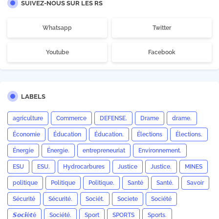
SUIVEZ-NOUS SUR LES RS
Whatsapp
Twitter
Youtube
Facebook
LABELS
agriculture
Commerce
DEFENSE.
Drame
drame.
Économie
Éducation
Éducation.
Élections
Élections.
Énergie
Énergie.
entrepreneuriat
Environnement.
ESU
ESU.
Hydrocarbures
Justice
Justice.
MINES
politique
Politique
Politique.
Santé
Santé.
Savoir
Sécurité
Sécurité.
Sociét.
Societe
Société
𝙎𝙤𝙘𝙞é𝙩é
Société.
Sport
SPORTS
Sports.