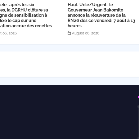
le : après les six
Haut-Uele/Urgent : le
ires, la DGRHU clôture sa
Gouverneur Jean Bakomito
ne de sensibilisation à
annonce la réouverture de la
 fixe le cap sur une
RN26 dès ce vendredi 7 août à 13
ation accrue des recettes
heures
t 06, 2026
August 06, 2026