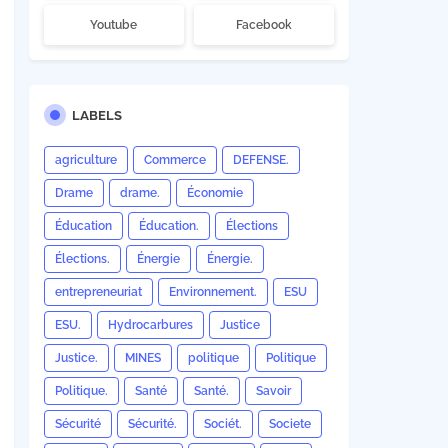
Youtube
Facebook
LABELS
agriculture
Commerce
DEFENSE.
Drame
drame.
Économie
Éducation
Éducation.
Élections
Élections.
Énergie
Énergie.
entrepreneuriat
Environnement.
ESU
ESU.
Hydrocarbures
Justice
Justice.
MINES
politique
Politique
Politique.
Santé
Santé.
Savoir
Sécurité
Sécurité.
Sociét.
Societe