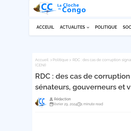
ACCEUIL
ACTUALITES
POLITIQUE
SOC
Accueil
Politique
RDC : des cas de corruption sign
(CENI)
RDC : des cas de corruption
sénateurs, gouverneurs et 
Rédaction
février 29, 2024
1 minute read