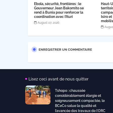
Ebola, sécurité, frontières : le
Haut-Ue
Gouverneur Jean Bakomito se
territo
rend à Bunia pour renforcer la
campag
coordination avec l’Ituri
Isiro et
mobilis
August 07, 2026
Augus
ENREGISTRER UN COMMENTAIRE
Lisez ceci avant de nous quitter
Tshopo : chaussée
considérablement élargie et
soigneusement compactée, le
BCeCo salue la qualité et
l’avancée des travaux de l’ORC