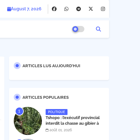
August 7, 2026
ARTICLES LUS AUJOURD'HUI
ARTICLES POPULAIRES
POLITIQUE
Tshopo : l’exécutif provincial
interdit la chasse au gibier à
poil et à plume du 1er août au
août 01, 2026
30 novembre 2026