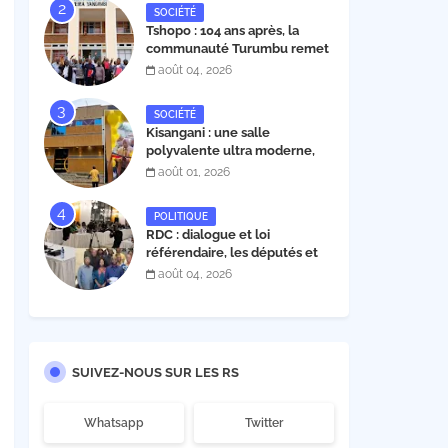
SOCIÉTÉ
Tshopo : 104 ans après, la
communauté Turumbu remet
enfin son cahier des charges à
août 04, 2026
l'INERA ; découvrez les projets
structurants proposés
SOCIÉTÉ
Kisangani : une salle
polyvalente ultra moderne,
construite par l'entrepreneur
août 01, 2026
Fabrice Tambwe, inaugurée
dans la commune de Kabondo
POLITIQUE
RDC : dialogue et loi
référendaire, les députés et
sénateurs de l’UDPS et sa
août 04, 2026
mosaïque fixent leur position
dans une déclaration lue par
Patrick Matata
SUIVEZ-NOUS SUR LES RS
Whatsapp
Twitter