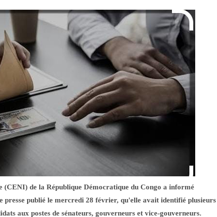
e (CENI) de la République Démocratique du Congo a informé
presse publié le mercredi 28 février, qu'elle avait identifié plusieurs
idats aux postes de sénateurs, gouverneurs et vice-gouverneurs.