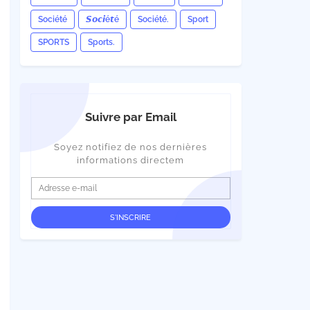
Société
𝙎𝙤𝙘𝙞é𝙩é
Société.
Sport
SPORTS
Sports.
Suivre par Email
Soyez notifiez de nos dernières
informations directem