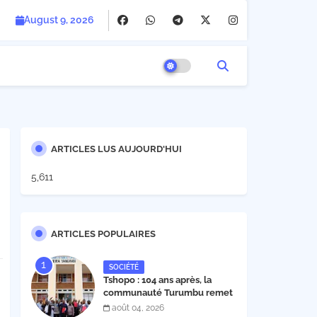
August 9, 2026
ARTICLES LUS AUJOURD'HUI
5,611
ARTICLES POPULAIRES
SOCIÉTÉ
Tshopo : 104 ans après, la
communauté Turumbu remet
enfin son cahier des charges à
août 04, 2026