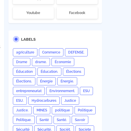
Youtube
Facebook
LABELS
G
agriculture
Commerce
DEFENSE.
Drame
drame.
Économie
Éducation
Éducation.
Élections
Élections.
Énergie
Énergie.
entrepreneuriat
Environnement.
ESU
ESU.
Hydrocarbures
Justice
Justice.
MINES
politique
Politique
Politique.
Santé
Santé.
Savoir
Sécurité
Sécurité.
Sociét.
Societe