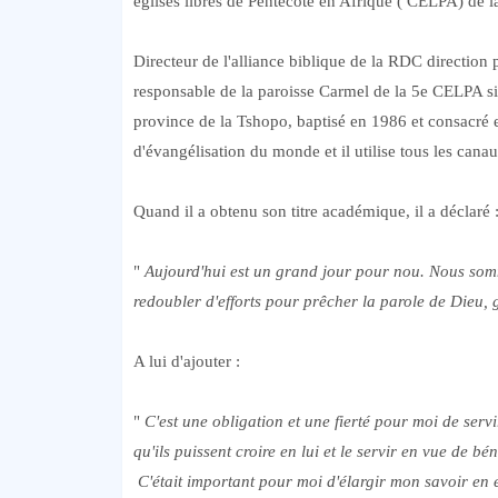
églises libres de Pentecôte en Afrique ( CELPA) de
Directeur de l'alliance biblique de la RDC direction 
responsable de la paroisse Carmel de la 5e CELPA s
province de la Tshopo, baptisé en 1986 et consacré e
d'évangélisation du monde et il utilise tous les ca
Quand il a obtenu son titre académique, il a déclaré 
"
Aujourd'hui est un grand jour pour nou. Nous som
redoubler d'efforts pour prêcher la parole de Dieu, 
A lui d'ajouter :
"
C'est une obligation et une fierté pour moi de ser
qu'ils puissent croire en lui et le servir en vue de bén
C'était important pour moi d'élargir mon savoir en e