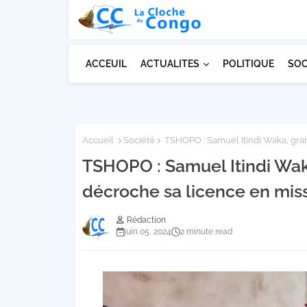
ACCEUIL
ACTUALITES
POLITIQUE
SOC
Accueil
Société
TSHOPO : Samuel Itindi Waka, gran
TSHOPO : Samuel Itindi Waka
décroche sa licence en mis
Rédaction
juin 05, 2024
2 minute read