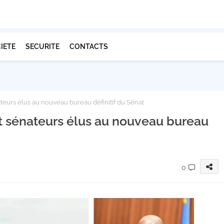
IETE
SECURITE
CONTACTS
nateurs élus au nouveau bureau définitif du Sénat
ept sénateurs élus au nouveau bureau
0