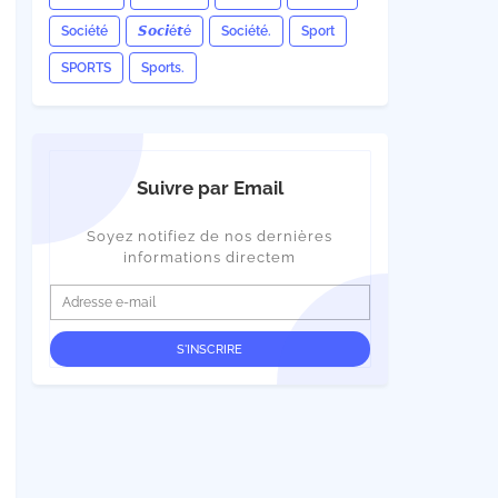
Société
𝙎𝙤𝙘𝙞é𝙩é
Société.
Sport
SPORTS
Sports.
Suivre par Email
Soyez notifiez de nos dernières
informations directem