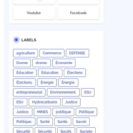
Youtube
Facebook
LABELS
agriculture
Commerce
DEFENSE.
Drame
drame.
Économie
Éducation
Éducation.
Élections
Élections.
Énergie
Énergie.
entrepreneuriat
Environnement.
ESU
ESU.
Hydrocarbures
Justice
Justice.
MINES
politique
Politique
Politique.
Santé
Santé.
Savoir
Sécurité
Sécurité.
Sociét.
Societe