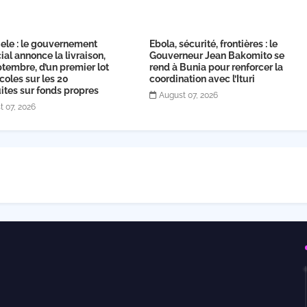
ele : le gouvernement
Ebola, sécurité, frontières : le
ial annonce la livraison,
Gouverneur Jean Bakomito se
tembre, d’un premier lot
rend à Bunia pour renforcer la
coles sur les 20
coordination avec l’Ituri
ites sur fonds propres
August 07, 2026
t 07, 2026