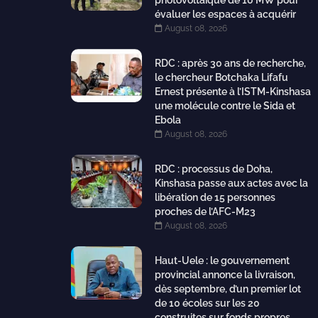
photovoltaïque de 10 MW pour
évaluer les espaces à acquérir
August 08, 2026
RDC : après 30 ans de recherche,
le chercheur Botchaka Lifafu
Ernest présente à l’ISTM-Kinshasa
une molécule contre le Sida et
Ebola
August 08, 2026
RDC : processus de Doha,
Kinshasa passe aux actes avec la
libération de 15 personnes
proches de l’AFC-M23
August 08, 2026
Haut-Uele : le gouvernement
provincial annonce la livraison,
dès septembre, d’un premier lot
de 10 écoles sur les 20
construites sur fonds propres