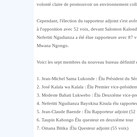
volonté claire de promouvoir un environnement colla
Cependant, l'élection du rapporteur adjoint s'est av
à l'opposition avec 52 voix, devant Salomon Kalonda
Nefertiti Ngudianza a été élue rapporteure avec 87 v
Mwana Ngongo.
Voici les sept membres du nouveau bureau définitif d
1. Jean-Michel Sama Lukonde : Élu Président du Sén
2. José Kalala wa Kalala : Élu Premier vice-présiden
3. Modeste Bahati Lukwebo : Élu Deuxième vice-pré
4. Nefertiti Ngudianza Bayokisa Kisula élu rapport
5. Jean-Claude Baende : Élu Rapporteur adjoint (52 
6. Taupin Kabongo Élu questeur en deuxième tour
7. Omana Bitika :Élu Questeur adjoint (55 voix)