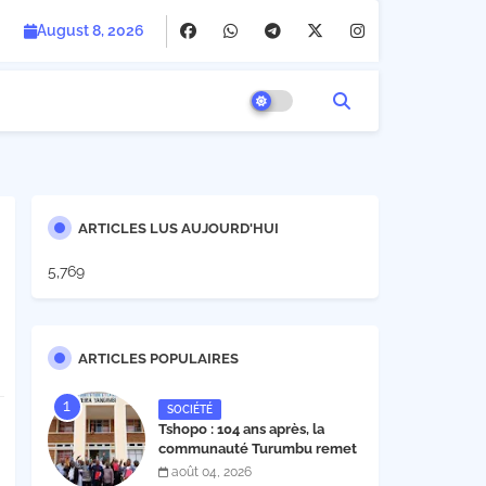
August 8, 2026
ARTICLES LUS AUJOURD'HUI
5,769
ARTICLES POPULAIRES
SOCIÉTÉ
Tshopo : 104 ans après, la
communauté Turumbu remet
enfin son cahier des charges à
août 04, 2026