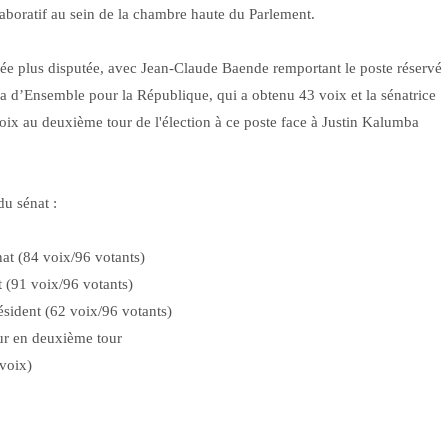
boratif au sein de la chambre haute du Parlement.
érée plus disputée, avec Jean-Claude Baende remportant le poste réservé
 d’Ensemble pour la République, qui a obtenu 43 voix et la sénatrice
oix au deuxième tour de l'élection à ce poste face à Justin Kalumba
u sénat :
at (84 voix/96 votants)
t (91 voix/96 votants)
sident (62 voix/96 votants)
eur en deuxième tour
voix)