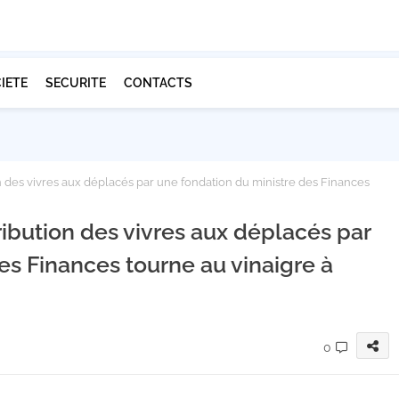
IETE
SECURITE
CONTACTS
n des vivres aux déplacés par une fondation du ministre des Finances
ribution des vivres aux déplacés par
es Finances tourne au vinaigre à
0