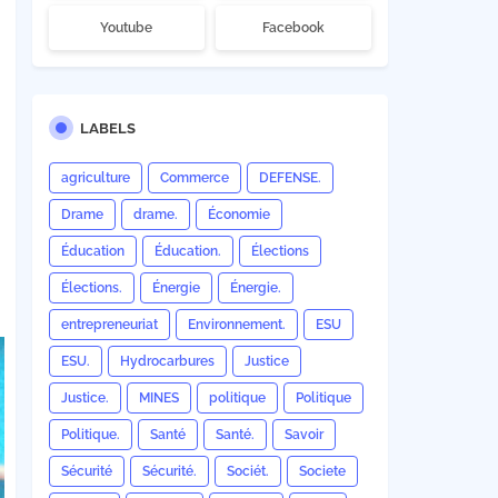
Youtube
Facebook
LABELS
agriculture
Commerce
DEFENSE.
Drame
drame.
Économie
Éducation
Éducation.
Élections
Élections.
Énergie
Énergie.
entrepreneuriat
Environnement.
ESU
ESU.
Hydrocarbures
Justice
Justice.
MINES
politique
Politique
Politique.
Santé
Santé.
Savoir
Sécurité
Sécurité.
Sociét.
Societe