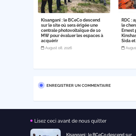
Kisangani : le BCeCo descend
RDC : a
sur le site où sera érigée une
le cher
centrale photovoltaïque de 10
Ernest 
MW pour évaluer les espaces à
Kinsha
acquérir
Sida et
August 08, 2026
Augus
ENREGISTRER UN COMMENTAIRE
Lisez ceci avant de nous quitter
Kisangani : le BCeCo descend sur