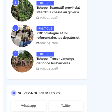
structurants proposés
POLITIQUE
Tshopo : l’exécutif provincial
interdit la chasse au gibier à
poil et à plume du 1er août au
août 01, 2026
30 novembre 2026
POLITIQUE
RDC : dialogue et loi
référendaire, les députés et
sénateurs de l’UDPS et sa
août 04, 2026
mosaïque fixent leur position
dans une déclaration lue par
POLITIQUE
Patrick Matata
Tshopo : Trésor Limengo
dénonce les barrières
illégales à Isangi, appelle la
août 03, 2026
population à ne plus payer les
taxes illégales et interpelle
les autorités
SUIVEZ-NOUS SUR LES RS
Whatsapp
Twitter