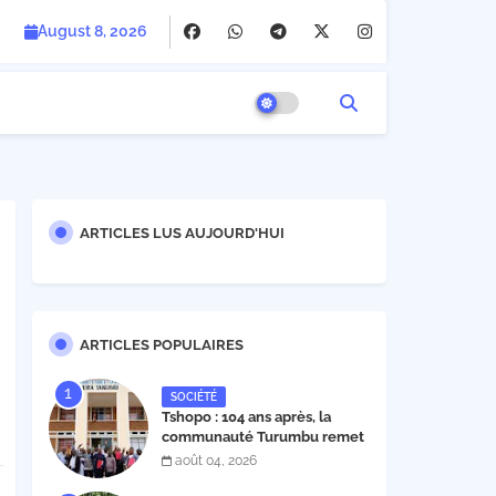
August 8, 2026
ARTICLES LUS AUJOURD'HUI
ARTICLES POPULAIRES
SOCIÉTÉ
Tshopo : 104 ans après, la
communauté Turumbu remet
enfin son cahier des charges à
août 04, 2026
l'INERA ; découvrez les projets