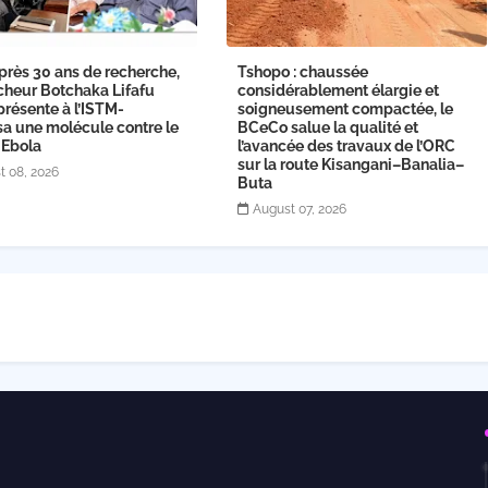
près 30 ans de recherche,
Tshopo : chaussée
cheur Botchaka Lifafu
considérablement élargie et
présente à l’ISTM-
soigneusement compactée, le
sa une molécule contre le
BCeCo salue la qualité et
 Ebola
l’avancée des travaux de l’ORC
sur la route Kisangani–Banalia–
t 08, 2026
Buta
August 07, 2026