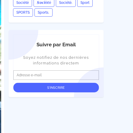
Société
𝙎𝙤𝙘𝙞é𝙩é
Société.
Sport
SPORTS
Sports.
Suivre par Email
Soyez notifiez de nos dernières
informations directem