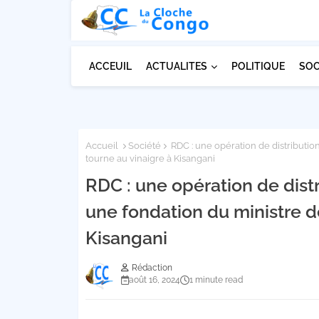
ACCEUIL
ACTUALITES
POLITIQUE
SOC
Accueil
Société
RDC : une opération de distributio
tourne au vinaigre à Kisangani
RDC : une opération de dist
une fondation du ministre d
Kisangani
Rédaction
août 16, 2024
1 minute read