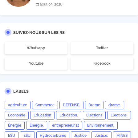
payer les taxes illégales et interpelle les autorités
août 03, 2026
SUIVEZ-NOUS SUR LES RS
Whatsapp
Twitter
Youtube
Facebook
LABELS
agriculture
Commerce
DEFENSE.
Drame
drame.
Économie
Éducation
Éducation.
Élections
Élections.
Énergie
Énergie.
entrepreneuriat
Environnement.
ESU
ESU.
Hydrocarbures
Justice
Justice.
MINES