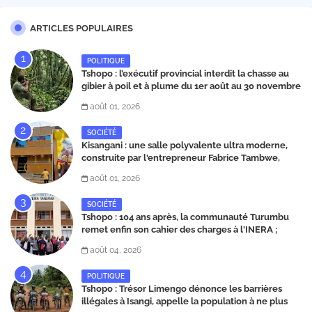
ARTICLES POPULAIRES
POLITIQUE
Tshopo : l’exécutif provincial interdit la chasse au
gibier à poil et à plume du 1er août au 30 novembre
2026
août 01, 2026
SOCIÉTÉ
Kisangani : une salle polyvalente ultra moderne,
construite par l'entrepreneur Fabrice Tambwe,
inaugurée dans la commune de Kabondo
août 01, 2026
SOCIÉTÉ
Tshopo : 104 ans après, la communauté Turumbu
remet enfin son cahier des charges à l'INERA ;
découvrez les projets structurants proposés
août 04, 2026
POLITIQUE
Tshopo : Trésor Limengo dénonce les barrières
illégales à Isangi, appelle la population à ne plus