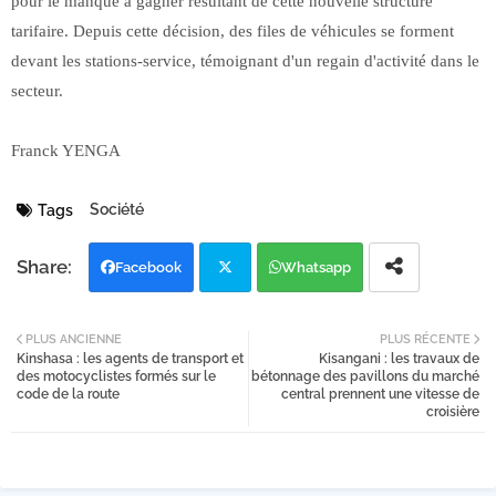
pour le manque à gagner résultant de cette nouvelle structure
tarifaire. Depuis cette décision, des files de véhicules se forment
devant les stations-service, témoignant d'un regain d'activité dans le
secteur.
Franck YENGA
Société
Tags
Facebook
Whatsapp
Twi
PLUS ANCIENNE
PLUS RÉCENTE
Kinshasa : les agents de transport et
Kisangani : les travaux de
tter
des motocyclistes formés sur le
bétonnage des pavillons du marché
code de la route
central prennent une vitesse de
croisière