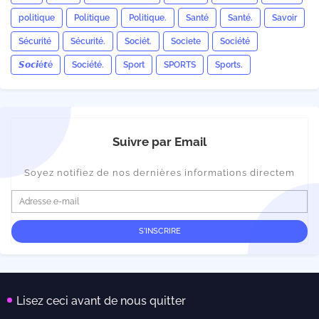
politique
Politique
Politique.
Santé
Santé.
Savoir
Sécurité
Sécurité.
Sociét.
Societe
Société
𝙎𝙤𝙘𝙞é𝙩é
Société.
Sport
SPORTS
Sports.
Suivre par Email
Soyez notifiez de nos dernières informations directem
Lisez ceci avant de nous quitter