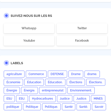
SUIVEZ-NOUS SUR LES RS
Whatsapp
Twitter
Youtube
Facebook
LABELS
agriculture
Commerce
DEFENSE.
Drame
drame.
Économie
Éducation
Éducation.
Élections
Élections.
Énergie
Énergie.
entrepreneuriat
Environnement.
ESU
ESU.
Hydrocarbures
Justice
Justice.
MINES
politique
Politique
Politique.
Santé
Santé.
Savoir