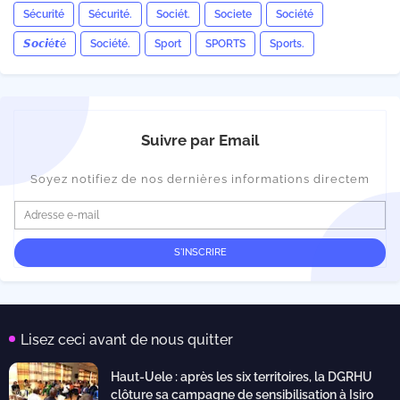
Sécurité
Sécurité.
Sociét.
Societe
Société
𝙎𝙤𝙘𝙞é𝙩é
Société.
Sport
SPORTS
Sports.
Suivre par Email
Soyez notifiez de nos dernières informations directem
Lisez ceci avant de nous quitter
Haut-Uele : après les six territoires, la DGRHU
clôture sa campagne de sensibilisation à Isiro