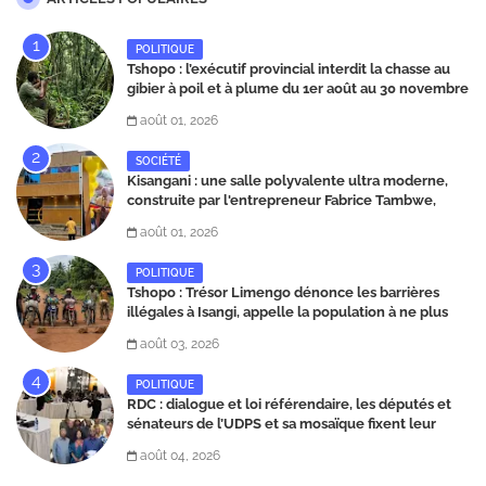
POLITIQUE
Tshopo : l’exécutif provincial interdit la chasse au
gibier à poil et à plume du 1er août au 30 novembre
2026
août 01, 2026
SOCIÉTÉ
Kisangani : une salle polyvalente ultra moderne,
construite par l'entrepreneur Fabrice Tambwe,
inaugurée dans la commune de Kabondo
août 01, 2026
POLITIQUE
Tshopo : Trésor Limengo dénonce les barrières
illégales à Isangi, appelle la population à ne plus
payer les taxes illégales et interpelle les autorités
août 03, 2026
POLITIQUE
RDC : dialogue et loi référendaire, les députés et
sénateurs de l’UDPS et sa mosaïque fixent leur
position dans une déclaration lue par Patrick
août 04, 2026
Matata