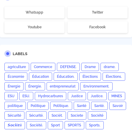
Whatsapp
Twitter
Youtube
Facebook
LABELS
agriculture
Commerce
DEFENSE.
Drame
drame.
Économie
Éducation
Éducation.
Élections
Élections.
Énergie
Énergie.
entrepreneuriat
Environnement.
ESU
ESU.
Hydrocarbures
Justice
Justice.
MINES
politique
Politique
Politique.
Santé
Santé.
Savoir
Sécurité
Sécurité.
Sociét.
Societe
Société
𝙎𝙤𝙘𝙞é𝙩é
Société.
Sport
SPORTS
Sports.