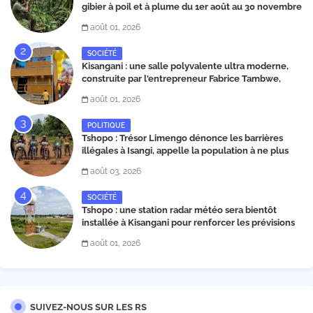
gibier à poil et à plume du 1er août au 30 novembre
2026
août 01, 2026
SOCIÉTÉ
Kisangani : une salle polyvalente ultra moderne,
construite par l'entrepreneur Fabrice Tambwe,
inaugurée dans la commune de Kabondo
août 01, 2026
POLITIQUE
Tshopo : Trésor Limengo dénonce les barrières
illégales à Isangi, appelle la population à ne plus
payer les taxes illégales et interpelle les autorités
août 03, 2026
SOCIÉTÉ
Tshopo : une station radar météo sera bientôt
installée à Kisangani pour renforcer les prévisions
climatiques et la sécurité aérienne
août 01, 2026
SUIVEZ-NOUS SUR LES RS