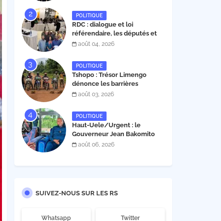
l'INERA ; découvrez les projets
structurants proposés
POLITIQUE
RDC : dialogue et loi
référendaire, les députés et
sénateurs de l’UDPS et sa
août 04, 2026
mosaïque fixent leur position
dans une déclaration lue par
POLITIQUE
Patrick Matata
Tshopo : Trésor Limengo
dénonce les barrières
illégales à Isangi, appelle la
août 03, 2026
population à ne plus payer les
taxes illégales et interpelle
POLITIQUE
les autorités
Haut-Uele/Urgent : le
Gouverneur Jean Bakomito
annonce la réouverture de la
août 06, 2026
RN26 dès ce vendredi 7 août à
13 heures
SUIVEZ-NOUS SUR LES RS
Whatsapp
Twitter