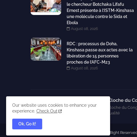
le chercheur Botchaka Lifafu
Ernest présente à l’ISTM-Kinshasa
une molécule contre le Sida et
Ebola
August 08, 2026
RDC : processus de Doha,
Kinshasa passe aux actes avec la
libération de 15 personnes
proches de l’AFC-M23
August 08, 2026
La Cloche du C
Our website uses cookies to enhance your
La Cloche du Cong
experience.
Check Out
l'actualité
Ok, Go it!
Copyright © 2025 La Cloche du Congo. All Right Reserve