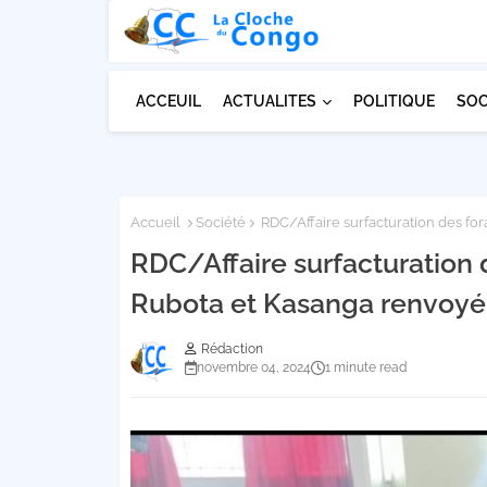
ACCEUIL
ACTUALITES
POLITIQUE
SOC
Accueil
Société
RDC/Affaire surfacturation des for
RDC/Affaire surfacturation d
Rubota et Kasanga renvoyé
Rédaction
novembre 04, 2024
1 minute read