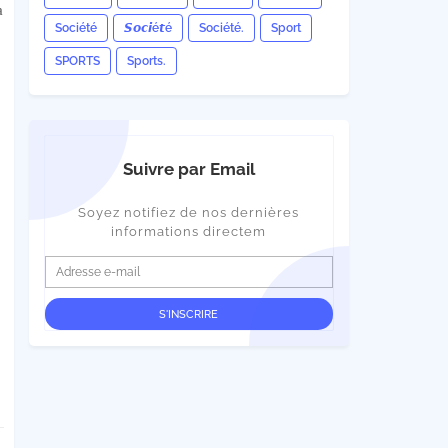
a
Société
𝙎𝙤𝙘𝙞é𝙩é
Société.
Sport
SPORTS
Sports.
Suivre par Email
Soyez notifiez de nos dernières
informations directem