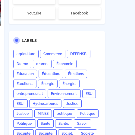
Youtube
Facebook
LABELS
agriculture
Commerce
DEFENSE.
Drame
drame.
Économie
e
Éducation
Éducation.
Élections
Élections.
Énergie
Énergie.
entrepreneuriat
Environnement.
ESU
ESU.
Hydrocarbures
Justice
Justice.
MINES
politique
Politique
Politique.
Santé
Santé.
Savoir
Sécurité
Sécurité.
Sociét.
Societe