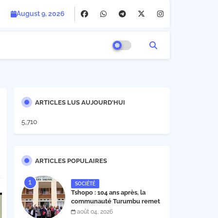
August 9, 2026
ARTICLES LUS AUJOURD'HUI
5,710
ARTICLES POPULAIRES
SOCIÉTÉ
Tshopo : 104 ans après, la
communauté Turumbu remet
enfin son cahier des charges à
août 04, 2026