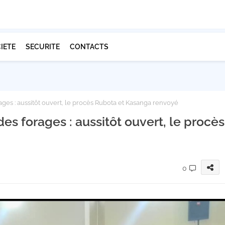
IETE
SECURITE
CONTACTS
ages : aussitôt ouvert, le procès Rubota et Kasanga renvoyé
es forages : aussitôt ouvert, le procès
0