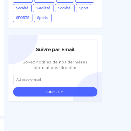
Société
𝙎𝙤𝙘𝙞é𝙩é
Société.
Sport
SPORTS
Sports.
Suivre par Email
Soyez notifiez de nos dernières
informations directem