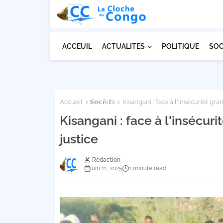
ACCEUIL
ACTUALITES
POLITIQUE
SOC
Accueil
𝙎𝙤𝙘𝙞é𝙩é
Kisangani : face à l'insécurité gran
Kisangani : face à l'insécuri
justice
Rédaction
juin 11, 2025
1 minute read