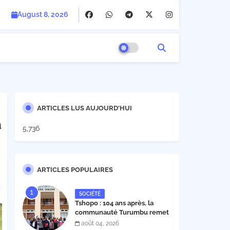
August 8, 2026
ARTICLES LUS AUJOURD'HUI
a
5,736
ARTICLES POPULAIRES
SOCIÉTÉ
Tshopo : 104 ans après, la
communauté Turumbu remet
enfin son cahier des charges à
août 04, 2026