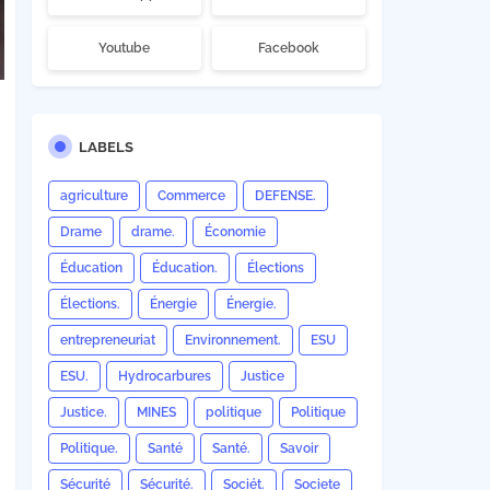
Youtube
Facebook
LABELS
agriculture
Commerce
DEFENSE.
Drame
drame.
Économie
Éducation
Éducation.
Élections
Élections.
Énergie
Énergie.
entrepreneuriat
Environnement.
ESU
ESU.
Hydrocarbures
Justice
Justice.
MINES
politique
Politique
Politique.
Santé
Santé.
Savoir
Sécurité
Sécurité.
Sociét.
Societe