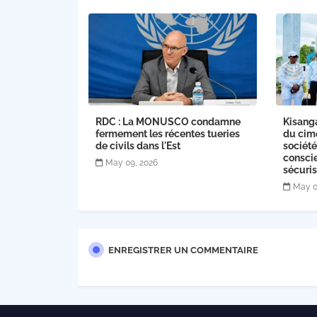
RDC : La MONUSCO condamne
Kisanga
fermement les récentes tueries
du cime
de civils dans l'Est
société
conscie
May 09, 2026
sécuris
May 0
ENREGISTRER UN COMMENTAIRE