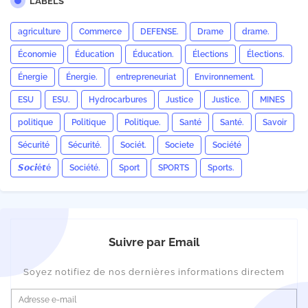
LABELS
agriculture
Commerce
DEFENSE.
Drame
drame.
Économie
Éducation
Éducation.
Élections
Élections.
Énergie
Énergie.
entrepreneuriat
Environnement.
ESU
ESU.
Hydrocarbures
Justice
Justice.
MINES
politique
Politique
Politique.
Santé
Santé.
Savoir
Sécurité
Sécurité.
Sociét.
Societe
Société
𝙎𝙤𝙘𝙞é𝙩é
Société.
Sport
SPORTS
Sports.
Suivre par Email
Soyez notifiez de nos dernières informations directem