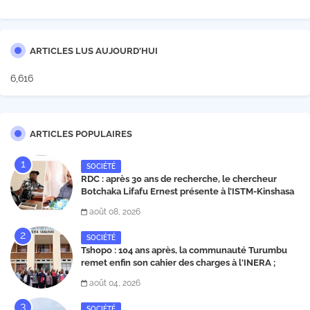
ARTICLES LUS AUJOURD'HUI
6,616
ARTICLES POPULAIRES
SOCIÉTÉ
RDC : après 30 ans de recherche, le chercheur
Botchaka Lifafu Ernest présente à l’ISTM-Kinshasa
une molécule contre le Sida et Ebola
août 08, 2026
SOCIÉTÉ
Tshopo : 104 ans après, la communauté Turumbu
remet enfin son cahier des charges à l'INERA ;
découvrez les projets structurants proposés
août 04, 2026
SOCIÉTÉ