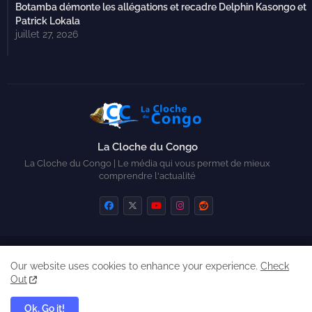
Botamba démonte les allégations et recadre Delphin Kasongo et
Patrick Lokala
juillet 27, 2026
La Cloche du Congo
La Cloche du Congo | Le média qui vous permet de mieux
comprendre l'actualité
Home
Contactez-nous
Qui sommes-nous ?
Our website uses cookies to enhance your experience.
Check
Created by Zickry Casiodoro
Out
Ok, Go it!