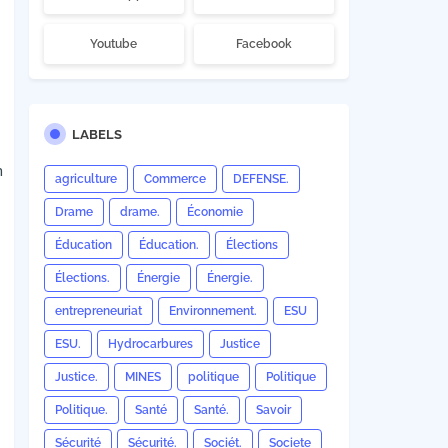
Youtube
Facebook
LABELS
n
agriculture
Commerce
DEFENSE.
Drame
drame.
Économie
Éducation
Éducation.
Élections
Élections.
Énergie
Énergie.
entrepreneuriat
Environnement.
ESU
ESU.
Hydrocarbures
Justice
Justice.
MINES
politique
Politique
Politique.
Santé
Santé.
Savoir
Sécurité
Sécurité.
Sociét.
Societe