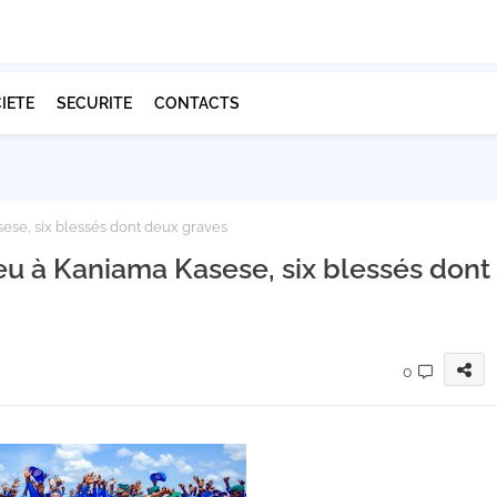
IETE
SECURITE
CONTACTS
sese, six blessés dont deux graves
feu à Kaniama Kasese, six blessés dont
0