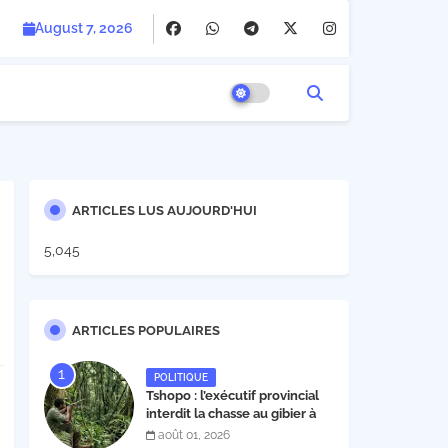
August 7, 2026
ARTICLES LUS AUJOURD'HUI
5,045
ARTICLES POPULAIRES
POLITIQUE
Tshopo : l’exécutif provincial
interdit la chasse au gibier à
poil et à plume du 1er août au
août 01, 2026