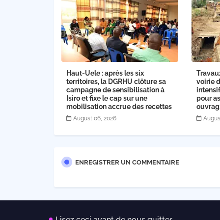
Haut-Uele : après les six
Travau
territoires, la DGRHU clôture sa
voirie 
campagne de sensibilisation à
intensi
Isiro et fixe le cap sur une
pour as
mobilisation accrue des recettes
ouvra
August 06, 2026
Augus
ENREGISTRER UN COMMENTAIRE
Lisez ceci avant de nous quitter