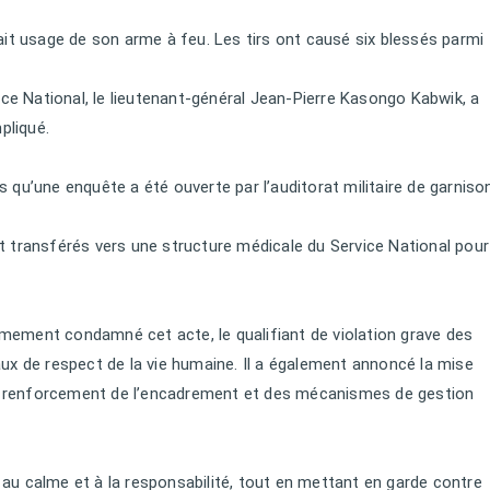
ait usage de son arme à feu. Les tirs ont causé six blessés parmi
e National, le lieutenant-général Jean-Pierre Kasongo Kabwik, a
mpliqué.
dis qu’une enquête a été ouverte par l’auditorat militaire de garniso
t transférés vers une structure médicale du Service National pour
mement condamné cet acte, le qualifiant de violation grave des
aux de respect de la vie humaine. Il a également annoncé la mise
e renforcement de l’encadrement et des mécanismes de gestion
on au calme et à la responsabilité, tout en mettant en garde contre