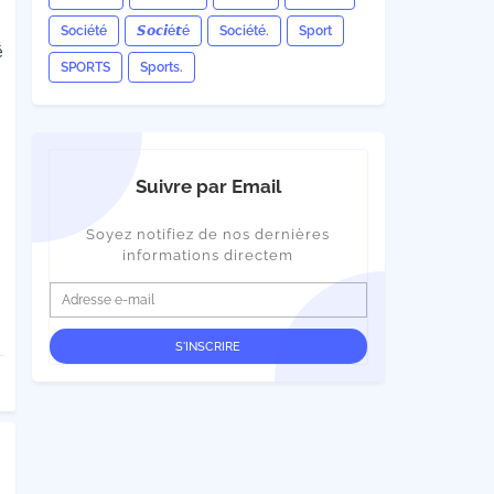
Société
𝙎𝙤𝙘𝙞é𝙩é
Société.
Sport
é
SPORTS
Sports.
Suivre par Email
Soyez notifiez de nos dernières
informations directem