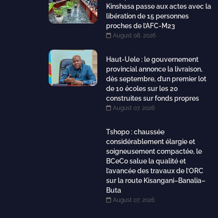
Kinshasa passe aux actes avec la
libération de 15 personnes
proches de l’AFC-M23
August 08, 2026
Haut-Uele : le gouvernement
provincial annonce la livraison,
dès septembre, d’un premier lot
de 10 écoles sur les 20
construites sur fonds propres
August 07, 2026
Tshopo : chaussée
considérablement élargie et
soigneusement compactée, le
BCeCo salue la qualité et
l’avancée des travaux de l’ORC
sur la route Kisangani–Banalia–
Buta
August 07, 2026