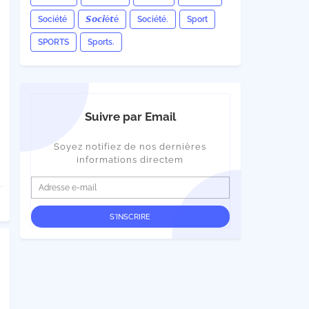
Société
𝙎𝙤𝙘𝙞é𝙩é
Société.
Sport
SPORTS
Sports.
Suivre par Email
Soyez notifiez de nos dernières
informations directem