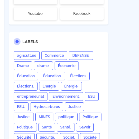
Youtube
Facebook
LABELS
agriculture
Commerce
DEFENSE.
Drame
drame.
Économie
Éducation
Éducation.
Élections
Élections.
Énergie
Énergie.
entrepreneuriat
Environnement.
ESU
ESU.
Hydrocarbures
Justice
Justice.
MINES
politique
Politique
Politique.
Santé
Santé.
Savoir
Sécurité
Sécurité.
Sociét.
Societe