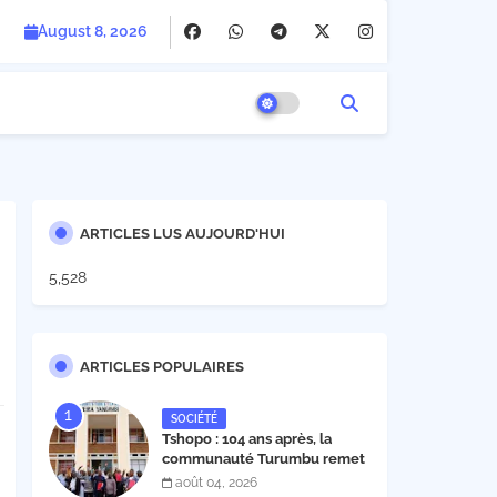
August 8, 2026
ARTICLES LUS AUJOURD'HUI
5,528
ARTICLES POPULAIRES
SOCIÉTÉ
Tshopo : 104 ans après, la
communauté Turumbu remet
enfin son cahier des charges à
août 04, 2026