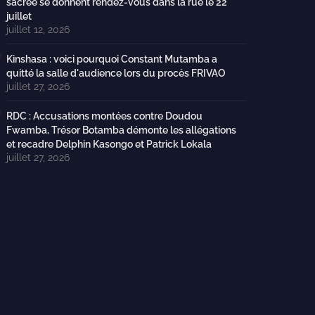
sacrée se donnent rendez-vous dans la rue le 22
juillet
juillet 12, 2026
Kinshasa : voici pourquoi Constant Mutamba a
quitté la salle d'audience lors du procès FRIVAO
juillet 27, 2026
RDC : Accusations montées contre Doudou
Fwamba, Trésor Botamba démonte les allégations
et recadre Delphin Kasongo et Patrick Lokala
juillet 27, 2026