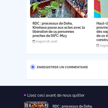
RDC : processus de Doha,
Haut-U
Kinshasa passe aux actes avec la
provinc
libération de 15 personnes
dès sep
proches de l’AFC-M23
de 10 é
constru
August 08, 2026
Augus
ENREGISTRER UN COMMENTAIRE
Lisez ceci avant de nous quitter
RDC : processus de Doha,