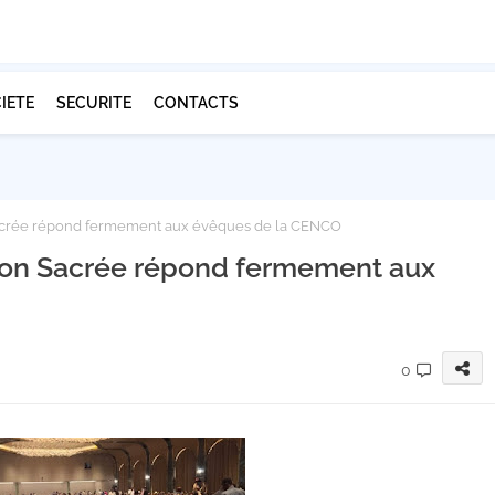
IETE
SECURITE
CONTACTS
 Sacrée répond fermement aux évêques de la CENCO
Union Sacrée répond fermement aux
0