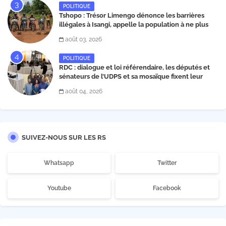
POLITIQUE
Tshopo : Trésor Limengo dénonce les barrières
illégales à Isangi, appelle la population à ne plus
payer les taxes illégales et interpelle les autorités
août 03, 2026
POLITIQUE
RDC : dialogue et loi référendaire, les députés et
sénateurs de l’UDPS et sa mosaïque fixent leur
position dans une déclaration lue par Patrick
août 04, 2026
Matata
SUIVEZ-NOUS SUR LES RS
Whatsapp
Twitter
Youtube
Facebook