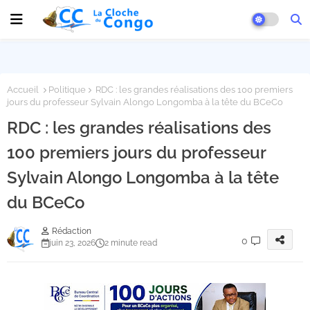
Accueil
Politique
RDC : les grandes réalisations des 100 premiers
jours du professeur Sylvain Alongo Longomba à la tête du BCeCo
RDC : les grandes réalisations des
100 premiers jours du professeur
Sylvain Alongo Longomba à la tête
du BCeCo
Rédaction
0
juin 23, 2026
2 minute read