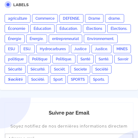
LABELS
agriculture
Commerce
DEFENSE.
Drame
drame.
Économie
Éducation
Éducation.
Élections
Élections.
Énergie
Énergie.
entrepreneuriat
Environnement.
ESU
ESU.
Hydrocarbures
Justice
Justice.
MINES
politique
Politique
Politique.
Santé
Santé.
Savoir
Sécurité
Sécurité.
Sociét.
Societe
Société
𝙎𝙤𝙘𝙞é𝙩é
Société.
Sport
SPORTS
Sports.
Suivre par Email
Soyez notifiez de nos dernières informations directem