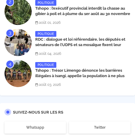
POLITIQUE
Tshopo : l’exécutif provincial interdit la chasse au
gibier à poil et à plume du 1er août au 30 novembre
2026
août 01, 2026
POLITIQUE
RDC : dialogue et loi référendaire, les députés et
sénateurs de l’UDPS et sa mosaïque fixent leur
position dans une déclaration lue par Patrick
août 04, 2026
Matata
POLITIQUE
Tshopo : Trésor Limengo dénonce les barrières
illégales à Isangi, appelle la population à ne plus
payer les taxes illégales et interpelle les autorités
août 03, 2026
SUIVEZ-NOUS SUR LES RS
Whatsapp
Twitter