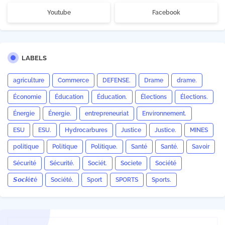
Youtube
Facebook
LABELS
agriculture
Commerce
DEFENSE.
Drame
drame.
Économie
Éducation
Éducation.
Élections
Élections.
Énergie
Énergie.
entrepreneuriat
Environnement.
ESU
ESU.
Hydrocarbures
Justice
Justice.
MINES
politique
Politique
Politique.
Santé
Santé.
Savoir
Sécurité
Sécurité.
Sociét.
Societe
Société
𝙎𝙤𝙘𝙞é𝙩é
Société.
Sport
SPORTS
Sports.