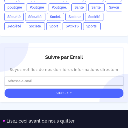
politique
Politique
Politique.
Santé
Santé.
Savoir
Sécurité
Sécurité.
Sociét.
Societe
Société
𝙎𝙤𝙘𝙞é𝙩é
Société.
Sport
SPORTS
Sports.
Suivre par Email
Soyez notifiez de nos dernières informations directem
Lisez ceci avant de nous quitter