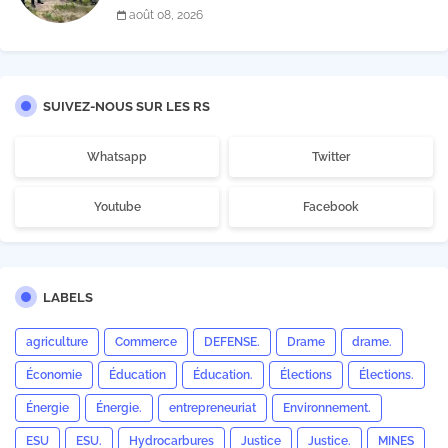
évaluer les espaces à acquérir
août 08, 2026
SUIVEZ-NOUS SUR LES RS
Whatsapp
Twitter
Youtube
Facebook
LABELS
agriculture
Commerce
DEFENSE.
Drame
drame.
Économie
Éducation
Éducation.
Élections
Élections.
Énergie
Énergie.
entrepreneuriat
Environnement.
ESU
ESU.
Hydrocarbures
Justice
Justice.
MINES