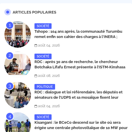
ARTICLES POPULAIRES
SOCIÉTÉ
Tshopo : 104 ans après, la communauté Turumbu
remet enfin son cahier des charges à l'INERA ;
découvrez les projets structurants proposés
août 04, 2026
SOCIÉTÉ
RDC : après 30 ans de recherche, le chercheur
Botchaka Lifafu Ernest présente à l’ISTM-Kinshasa
une molécule contre le Sida et Ebola
août 08, 2026
POLITIQUE
RDC : dialogue et loi référendaire, les députés et
sénateurs de l’UDPS et sa mosaïque fixent leur
position dans une déclaration lue par Patrick
août 04, 2026
Matata
SOCIÉTÉ
Kisangani : le BCeCo descend sur le site où sera
érigée une centrale photovoltaïque de 10 MW pour