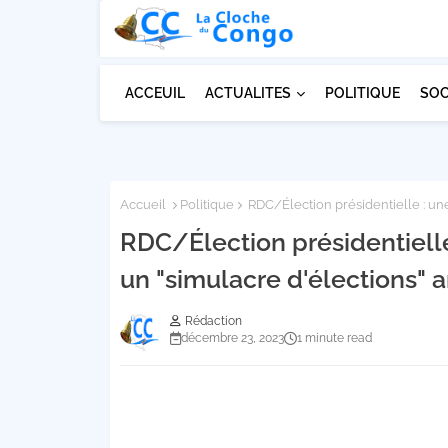
ACCEUIL
ACTUALITES
POLITIQUE
SOC
Accueil
Politique
RDC/Élection présidentielle : un
RDC/Élection présidentielle
un "simulacre d'élections"
Rédaction
décembre 23, 2023
1 minute read