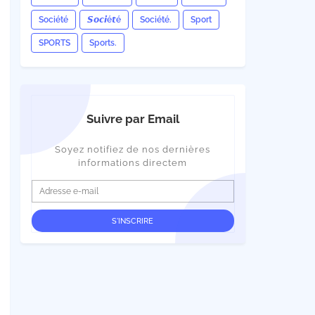
Société
𝙎𝙤𝙘𝙞é𝙩é
Société.
Sport
SPORTS
Sports.
Suivre par Email
Soyez notifiez de nos dernières
informations directem