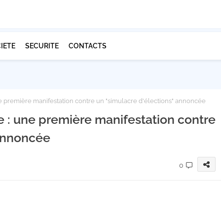
IETE
SECURITE
CONTACTS
e première manifestation contre un "simulacre d'élections" annoncée
 : une première manifestation contre
 annoncée
0