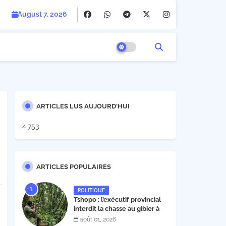
August 7, 2026
ARTICLES LUS AUJOURD'HUI
4,753
ARTICLES POPULAIRES
POLITIQUE
Tshopo : l’exécutif provincial
interdit la chasse au gibier à
poil et à plume du 1er août au
août 01, 2026