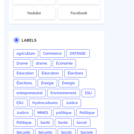
Youtube
Facebook
LABELS
agriculture
Commerce
DEFENSE.
Drame
drame.
Économie
Éducation
Éducation.
Élections
Élections.
Énergie
Énergie.
entrepreneuriat
Environnement.
ESU
ESU.
Hydrocarbures
Justice
Justice.
MINES
politique
Politique
Politique.
Santé
Santé.
Savoir
Sécurité
Sécurité.
Sociét.
Societe