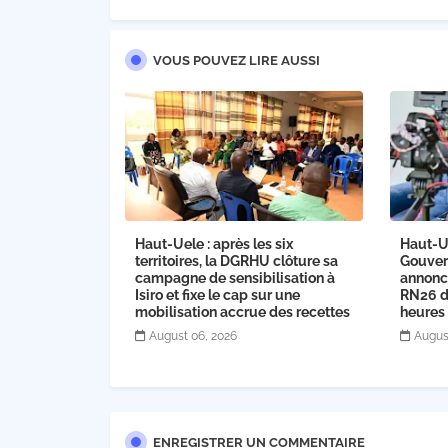
VOUS POUVEZ LIRE AUSSI
Haut-Uele : après les six
Haut-U
territoires, la DGRHU clôture sa
Gouver
campagne de sensibilisation à
annonce
Isiro et fixe le cap sur une
RN26 dè
mobilisation accrue des recettes
heures
August 06, 2026
Augus
ENREGISTRER UN COMMENTAIRE