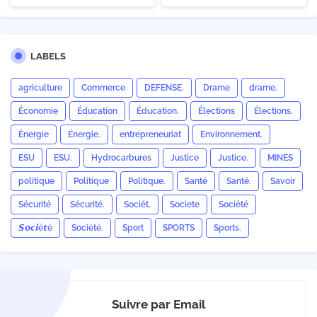
LABELS
agriculture
Commerce
DEFENSE.
Drame
drame.
Économie
Éducation
Éducation.
Élections
Élections.
Énergie
Énergie.
entrepreneuriat
Environnement.
ESU
ESU.
Hydrocarbures
Justice
Justice.
MINES
politique
Politique
Politique.
Santé
Santé.
Savoir
Sécurité
Sécurité.
Sociét.
Societe
Société
𝙎𝙤𝙘𝙞é𝙩é
Société.
Sport
SPORTS
Sports.
Suivre par Email