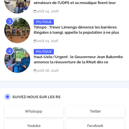
sénateurs de l’UDPS et sa mosaïque fixent leur
position dans une déclaration lue par Patrick
août 04, 2026
Matata
POLITIQUE
Tshopo : Trésor Limengo dénonce les barrières
illégales à Isangi, appelle la population à ne plus
payer les taxes illégales et interpelle les autorités
août 03, 2026
POLITIQUE
Haut-Uele/Urgent : le Gouverneur Jean Bakomito
annonce la réouverture de la RN26 dès ce
vendredi 7 août à 13 heures
août 06, 2026
SUIVEZ-NOUS SUR LES RS
Whatsapp
Twitter
Youtube
Facebook