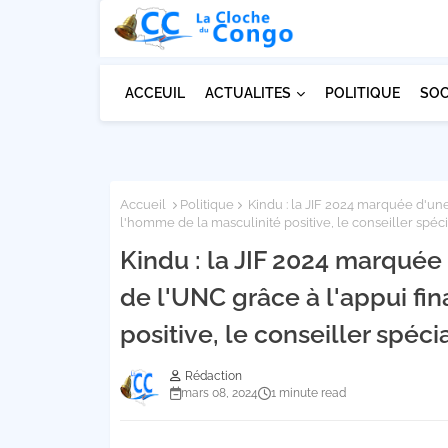
ACCEUIL
ACTUALITES
POLITIQUE
SOC
Accueil
Politique
Kindu : la JIF 2024 marquée d'une
l'homme de la masculinité positive, le conseiller spéci
Kindu : la JIF 2024 marquée
de l'UNC grâce à l'appui fi
positive, le conseiller spéci
Rédaction
mars 08, 2024
1 minute read