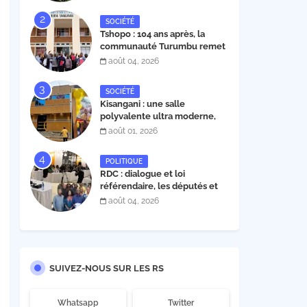
30 novembre 2026
SOCIÉTÉ
Tshopo : 104 ans après, la
communauté Turumbu remet
enfin son cahier des charges à
août 04, 2026
l'INERA ; découvrez les projets
structurants proposés
SOCIÉTÉ
Kisangani : une salle
polyvalente ultra moderne,
construite par l'entrepreneur
août 01, 2026
Fabrice Tambwe, inaugurée
dans la commune de Kabondo
POLITIQUE
RDC : dialogue et loi
référendaire, les députés et
sénateurs de l’UDPS et sa
août 04, 2026
mosaïque fixent leur position
dans une déclaration lue par
Patrick Matata
SUIVEZ-NOUS SUR LES RS
Whatsapp
Twitter