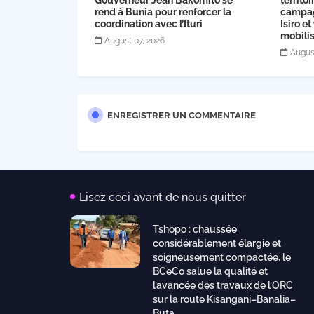
Gouverneur Jean Bakomito se
territo
rend à Bunia pour renforcer la
campag
coordination avec l’Ituri
Isiro et
mobilis
August 07, 2026
Augus
ENREGISTRER UN COMMENTAIRE
Lisez ceci avant de nous quitter
Tshopo : chaussée
considérablement élargie et
soigneusement compactée, le
BCeCo salue la qualité et
l’avancée des travaux de l’ORC
sur la route Kisangani–Banalia–
Buta