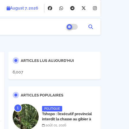
August 7, 2026
ARTICLES LUS AUJOURD'HUI
6,007
ARTICLES POPULAIRES
POLITIQUE
Tshopo : l’exécutif provincial
interdit la chasse au gibier à
poil et à plume du 1er août au
août 01, 2026