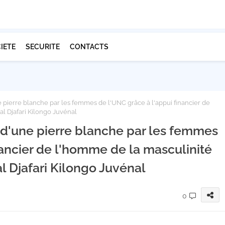
IETE
SECURITE
CONTACTS
 pierre blanche par les femmes de l'UNC grâce à l'appui financier de
al Djafari Kilongo Juvénal
 d'une pierre blanche par les femmes
nancier de l'homme de la masculinité
al Djafari Kilongo Juvénal
0