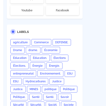
Youtube
Facebook
LABELS
agriculture
Commerce
DEFENSE.
Drame
drame.
Économie
Éducation
Éducation.
Élections
Élections.
Énergie
Énergie.
entrepreneuriat
Environnement.
ESU
ESU.
Hydrocarbures
Justice
Justice.
MINES
politique
Politique
Politique.
Santé
Santé.
Savoir
Sécurité
Sécurité.
Sociét.
Societe