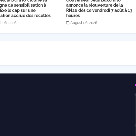
ires, la DGRHU clôture sa
Gouverneur Jean Bakomito
ne de sensibilisation à
annonce la réouverture de la
 fixe le cap sur une
RN26 dès ce vendredi 7 août à 13
ation accrue des recettes
heures
t 06, 2026
August 06, 2026