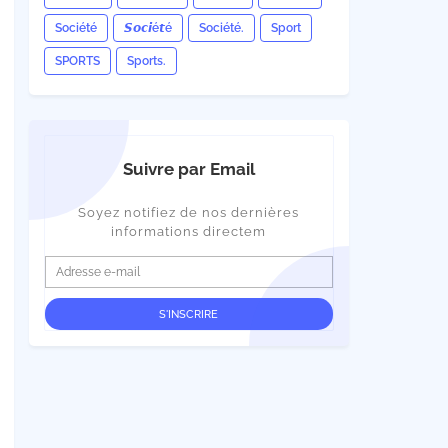
Société
𝙎𝙤𝙘𝙞é𝙩é
Société.
Sport
SPORTS
Sports.
Suivre par Email
Soyez notifiez de nos dernières
informations directem