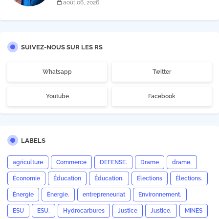
août 06, 2026
SUIVEZ-NOUS SUR LES RS
Whatsapp
Twitter
Youtube
Facebook
LABELS
agriculture
Commerce
DEFENSE.
Drame
drame.
Économie
Éducation
Éducation.
Élections
Élections.
Énergie
Énergie.
entrepreneuriat
Environnement.
ESU
ESU.
Hydrocarbures
Justice
Justice.
MINES