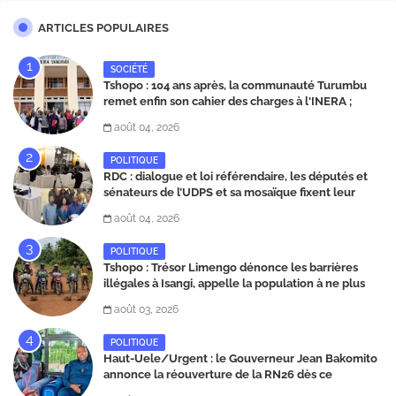
ARTICLES POPULAIRES
SOCIÉTÉ
Tshopo : 104 ans après, la communauté Turumbu
remet enfin son cahier des charges à l'INERA ;
découvrez les projets structurants proposés
août 04, 2026
POLITIQUE
RDC : dialogue et loi référendaire, les députés et
sénateurs de l’UDPS et sa mosaïque fixent leur
position dans une déclaration lue par Patrick
août 04, 2026
Matata
POLITIQUE
Tshopo : Trésor Limengo dénonce les barrières
illégales à Isangi, appelle la population à ne plus
payer les taxes illégales et interpelle les autorités
août 03, 2026
POLITIQUE
Haut-Uele/Urgent : le Gouverneur Jean Bakomito
annonce la réouverture de la RN26 dès ce
vendredi 7 août à 13 heures