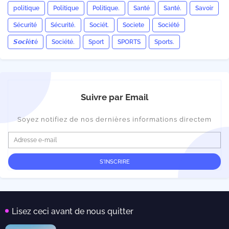
politique
Politique
Politique.
Santé
Santé.
Savoir
Sécurité
Sécurité.
Sociét.
Societe
Société
𝙎𝙤𝙘𝙞é𝙩é
Société.
Sport
SPORTS
Sports.
Suivre par Email
Soyez notifiez de nos dernières informations directem
Lisez ceci avant de nous quitter