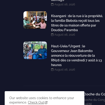
August 06, 2026
Kisangani : de la rue à la propriété,
la famille Biebota reçoit tous les
titres de sa maison offerte par
Doudou Fwamba
August 06, 2026
Haut-Uele/Urgent : le
Gouverneur Jean Bakomito
annonce la réouverture de la
RN26 dès ce vendredi 7 août à 13
heures
August 06, 2026
La Cloche du C
Our website uses cookies to enhance your
La Cloche du Cong
experience.
Check Out
l'actualité