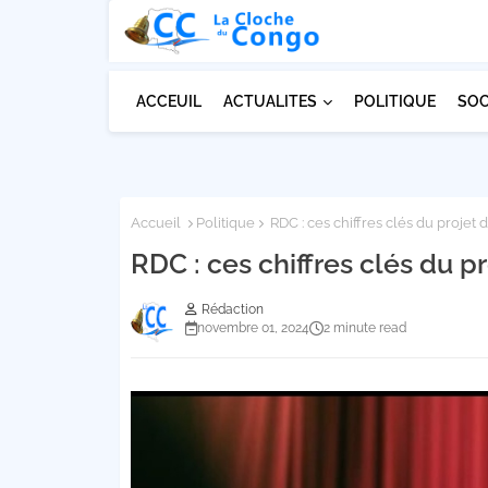
ACCEUIL
ACTUALITES
POLITIQUE
SOC
Accueil
Politique
RDC : ces chiffres clés du projet 
RDC : ces chiffres clés du p
Rédaction
novembre 01, 2024
2 minute read