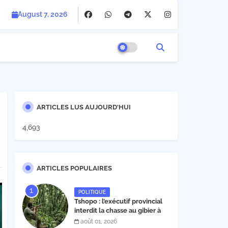
August 7, 2026
ARTICLES LUS AUJOURD'HUI
4,693
ARTICLES POPULAIRES
POLITIQUE
Tshopo : l’exécutif provincial
interdit la chasse au gibier à
poil et à plume du 1er août au
août 01, 2026