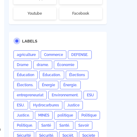
Youtube
Facebook
LABELS
agriculture
Commerce
DEFENSE.
Drame
drame.
Économie
Éducation
Éducation.
Élections
Élections.
Énergie
Énergie.
entrepreneuriat
Environnement.
ESU
ESU.
Hydrocarbures
Justice
Justice.
MINES
politique
Politique
Politique.
Santé
Santé.
Savoir
a
Sécurité
Sécurité.
Sociét.
Societe