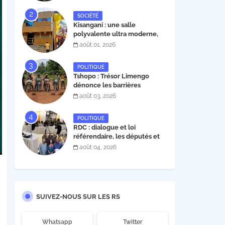
30 novembre 2026
SOCIÉTÉ
Kisangani : une salle
polyvalente ultra moderne,
construite par l'entrepreneur
août 01, 2026
Fabrice Tambwe, inaugurée
dans la commune de Kabondo
POLITIQUE
Tshopo : Trésor Limengo
dénonce les barrières
illégales à Isangi, appelle la
août 03, 2026
population à ne plus payer les
taxes illégales et interpelle
POLITIQUE
les autorités
RDC : dialogue et loi
référendaire, les députés et
sénateurs de l’UDPS et sa
août 04, 2026
mosaïque fixent leur position
dans une déclaration lue par
Patrick Matata
SUIVEZ-NOUS SUR LES RS
Whatsapp
Twitter