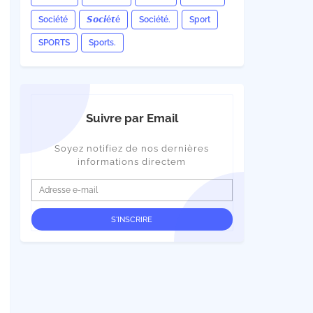
Société
𝙎𝙤𝙘𝙞é𝙩é
Société.
Sport
SPORTS
Sports.
Suivre par Email
Soyez notifiez de nos dernières
informations directem