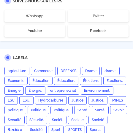
SUIVEZ-NOUS SUR LES RS
Whatsapp
Twitter
Youtube
Facebook
LABELS
agriculture
Commerce
DEFENSE.
Drame
drame.
Économie
Éducation
Éducation.
Élections
Élections.
Énergie
Énergie.
entrepreneuriat
Environnement.
ESU
ESU.
Hydrocarbures
Justice
Justice.
MINES
politique
Politique
Politique.
Santé
Santé.
Savoir
Sécurité
Sécurité.
Sociét.
Societe
Société
𝙎𝙤𝙘𝙞é𝙩é
Société.
Sport
SPORTS
Sports.