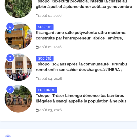
Tshopo : l’exécutif provincial interdit la chasse au
gibier à poil et à plume du 1er août au 30 novembre
2026
août 01, 2026
SOCIÉTÉ
Kisangani : une salle polyvalente ultra moderne,
construite par l'entrepreneur Fabrice Tambwe,
inaugurée dans la commune de Kabondo
août 01, 2026
SOCIÉTÉ
Tshopo : 104 ans après, la communauté Turumbu
remet enfin son cahier des charges à l'INERA ;
découvrez les projets structurants proposés
août 04, 2026
POLITIQUE
Tshopo : Trésor Limengo dénonce les barrières
illégales à Isangi, appelle la population à ne plus
payer les taxes illégales et interpelle les autorités
août 03, 2026