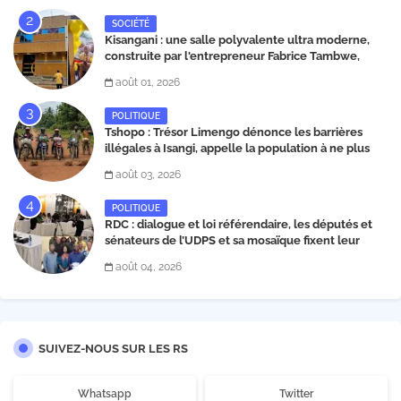
SOCIÉTÉ
Kisangani : une salle polyvalente ultra moderne,
construite par l'entrepreneur Fabrice Tambwe,
inaugurée dans la commune de Kabondo
août 01, 2026
POLITIQUE
Tshopo : Trésor Limengo dénonce les barrières
illégales à Isangi, appelle la population à ne plus
payer les taxes illégales et interpelle les autorités
août 03, 2026
POLITIQUE
RDC : dialogue et loi référendaire, les députés et
sénateurs de l’UDPS et sa mosaïque fixent leur
position dans une déclaration lue par Patrick
août 04, 2026
Matata
SUIVEZ-NOUS SUR LES RS
Whatsapp
Twitter