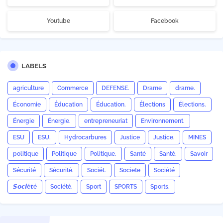
Youtube
Facebook
LABELS
agriculture
Commerce
DEFENSE.
Drame
drame.
Économie
Éducation
Éducation.
Élections
Élections.
Énergie
Énergie.
entrepreneuriat
Environnement.
ESU
ESU.
Hydrocarbures
Justice
Justice.
MINES
politique
Politique
Politique.
Santé
Santé.
Savoir
Sécurité
Sécurité.
Sociét.
Societe
Société
𝙎𝙤𝙘𝙞é𝙩é
Société.
Sport
SPORTS
Sports.