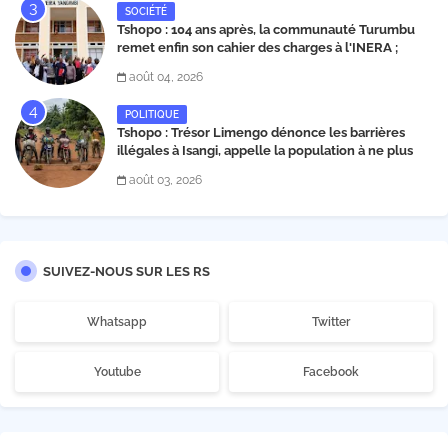
SOCIÉTÉ
Tshopo : 104 ans après, la communauté Turumbu
remet enfin son cahier des charges à l'INERA ;
découvrez les projets structurants proposés
août 04, 2026
POLITIQUE
Tshopo : Trésor Limengo dénonce les barrières
illégales à Isangi, appelle la population à ne plus
payer les taxes illégales et interpelle les autorités
août 03, 2026
SUIVEZ-NOUS SUR LES RS
Whatsapp
Twitter
Youtube
Facebook