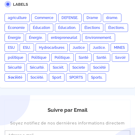
LABELS
agriculture
Commerce
DEFENSE.
Drame
drame.
Économie
Éducation
Éducation.
Élections
Élections.
Énergie
Énergie.
entrepreneuriat
Environnement.
ESU
ESU.
Hydrocarbures
Justice
Justice.
MINES
politique
Politique
Politique.
Santé
Santé.
Savoir
Sécurité
Sécurité.
Sociét.
Societe
Société
𝙎𝙤𝙘𝙞é𝙩é
Société.
Sport
SPORTS
Sports.
Suivre par Email
Soyez notifiez de nos dernières informations directem