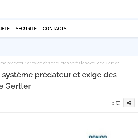
IETE
SECURITE
CONTACTS
me prédateur et exige des enquêtes après les aveux de Gertler
système prédateur et exige des
e Gertler
0