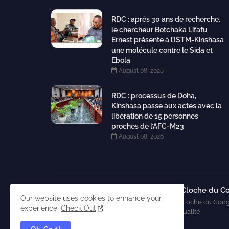
RDC : après 30 ans de recherche,
le chercheur Botchaka Lifafu
Ernest présente à l’ISTM-Kinshasa
une molécule contre le Sida et
Ebola
August 08, 2026
RDC : processus de Doha,
Kinshasa passe aux actes avec la
libération de 15 personnes
proches de l’AFC-M23
August 08, 2026
La Cloche du C
Our website uses cookies to enhance your
La Cloche du Cong
experience.
Check Out
l'actualité