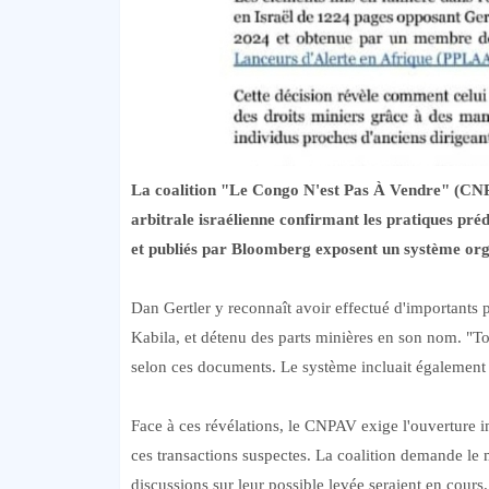
La coalition "Le Congo N'est Pas À Vendre" (CNPAV
arbitrale israélienne confirmant les pratiques p
et publiés par Bloomberg exposent un système orga
Dan Gertler y reconnaît avoir effectué d'important
Kabila, et détenu des parts minières en son nom. "Tout
selon ces documents. Le système incluait également
Face à ces révélations, le CNPAV exige l'ouverture i
ces transactions suspectes. La coalition demande le 
discussions sur leur possible levée seraient en cour