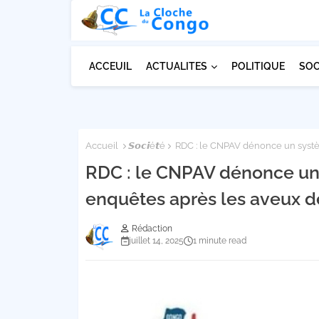
ACCEUIL
ACTUALITES
POLITIQUE
SOC
Accueil
𝙎𝙤𝙘𝙞é𝙩é
RDC : le CNPAV dénonce un systè
RDC : le CNPAV dénonce un 
enquêtes après les aveux d
Rédaction
juillet 14, 2025
1 minute read