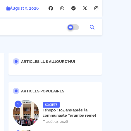
August 9, 2026
ARTICLES LUS AUJOURD'HUI
ARTICLES POPULAIRES
SOCIÉTÉ
Tshopo : 104 ans après, la
communauté Turumbu remet
enfin son cahier des charges à
août 04, 2026
l'INERA ; découvrez les projets