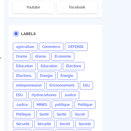
Youtube
Facebook
LABELS
agriculture
Commerce
DEFENSE.
Drame
drame.
Économie
F
Éducation
Éducation.
Élections
Élections.
Énergie
Énergie.
entrepreneuriat
Environnement.
ESU
ESU.
Hydrocarbures
Justice
Justice.
MINES
politique
Politique
Politique.
Santé
Santé.
Savoir
Sécurité
Sécurité.
Sociét.
Societe