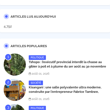
ARTICLES LUS AUJOURD'HUI
4,792
ARTICLES POPULAIRES
POLITIQUE
Tshopo : l’exécutif provincial interdit la chasse au
gibier à poil et à plume du 1er août au 30 novembre
2026
août 01, 2026
SOCIÉTÉ
Kisangani : une salle polyvalente ultra moderne,
construite par l'entrepreneur Fabrice Tambwe,
inaugurée dans la commune de Kabondo
août 01, 2026
POLITIQUE