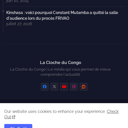
juin 10, 2025
Kinshasa : voici pourquoi Constant Mutamba a quitté la salle
d'audience lors du procès FRIVAO
juillet 27, 2026
La Cloche du Congo
La Cloche du Congo | Le média qui vous permet de mieux
comprendre l'actualité
Home
Contactez-nous
Qui sommes-nous ?
Our website uses cookies to enhance your experience.
Check
Created by Zickry Casiodoro
Out