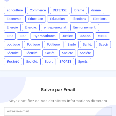
agriculture
Commerce
DEFENSE.
Drame
drame.
Économie
Éducation
Éducation.
Élections
Élections.
Énergie
Énergie.
entrepreneuriat
Environnement.
ESU
ESU.
Hydrocarbures
Justice
Justice.
MINES
politique
Politique
Politique.
Santé
Santé.
Savoir
Sécurité
Sécurité.
Sociét.
Societe
Société
𝙎𝙤𝙘𝙞é𝙩é
Société.
Sport
SPORTS
Sports.
Suivre par Email
Soyez notifiez de nos dernières informations directem