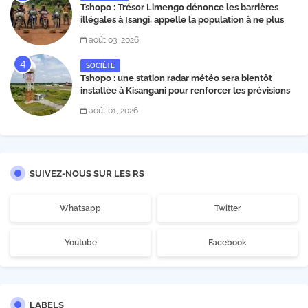
Tshopo : Trésor Limengo dénonce les barrières
illégales à Isangi, appelle la population à ne plus
payer les taxes illégales et interpelle les autorités
août 03, 2026
SOCIÉTÉ
Tshopo : une station radar météo sera bientôt
installée à Kisangani pour renforcer les prévisions
climatiques et la sécurité aérienne
août 01, 2026
SUIVEZ-NOUS SUR LES RS
Whatsapp
Twitter
Youtube
Facebook
LABELS