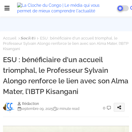
Accueil
𝙎𝙤𝙘𝙞é𝙩é
ESU : bénéficiaire d'un accueil triomphal, le
Professeur Sylvain Alongo renforce le lien avec son Alma Mater, l’IBTP
Kisangani
ESU : bénéficiaire d'un accueil
triomphal, le Professeur Sylvain
Alongo renforce le lien avec son Alma
Mater, l’IBTP Kisangani
Rédaction
0
septembre 09, 2025
2 minute read