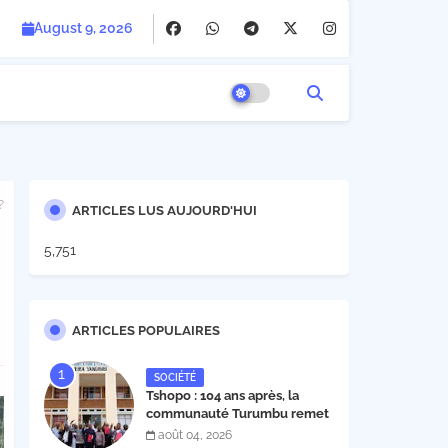
August 9, 2026
?
ARTICLES LUS AUJOURD'HUI
5,751
ARTICLES POPULAIRES
SOCIÉTÉ
Tshopo : 104 ans après, la
communauté Turumbu remet
enfin son cahier des charges à
août 04, 2026