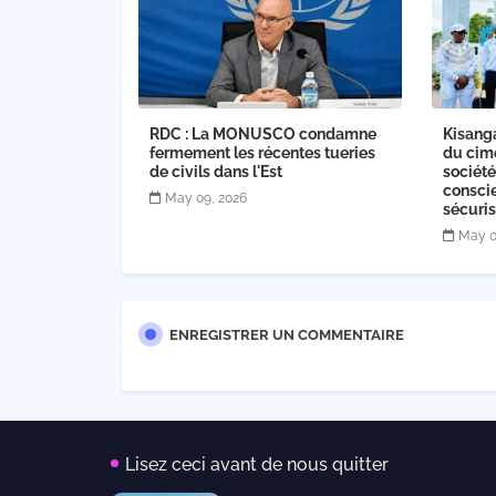
RDC : La MONUSCO condamne
Kisanga
fermement les récentes tueries
du cime
de civils dans l'Est
société
conscie
May 09, 2026
sécuris
May 0
ENREGISTRER UN COMMENTAIRE
Lisez ceci avant de nous quitter