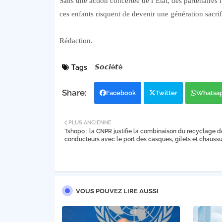
Sans une action concertée de l’État, des partenaires 
ces enfants risquent de devenir une génération sacrif
Rédaction.
𝙎𝙤𝙘𝙞é𝙩é
Tags
Facebook
Twitter
Whatsa
PLUS ANCIENNE
Tshopo : la CNPR justifie la combinaison du recyclage d
conducteurs avec le port des casques, gilets et chauss
VOUS POUVEZ LIRE AUSSI