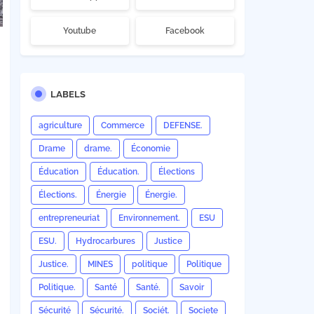
Youtube
Facebook
LABELS
agriculture
Commerce
DEFENSE.
Drame
drame.
Économie
Éducation
Éducation.
Élections
Élections.
Énergie
Énergie.
entrepreneuriat
Environnement.
ESU
ESU.
Hydrocarbures
Justice
Justice.
MINES
politique
Politique
Politique.
Santé
Santé.
Savoir
Sécurité
Sécurité.
Sociét.
Societe