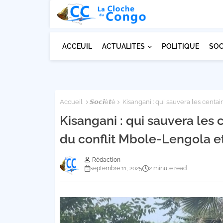
ACCEUIL
ACTUALITES
POLITIQUE
SOC
Accueil
𝙎𝙤𝙘𝙞é𝙩é
Kisangani : qui sauvera les centain
Kisangani : qui sauvera les 
du conflit Mbole-Lengola et 
Rédaction
septembre 11, 2025
2 minute read