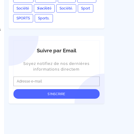
Société
𝙎𝙤𝙘𝙞é𝙩é
Société.
Sport
SPORTS
Sports.
s
Suivre par Email
Soyez notifiez de nos dernières
informations directem