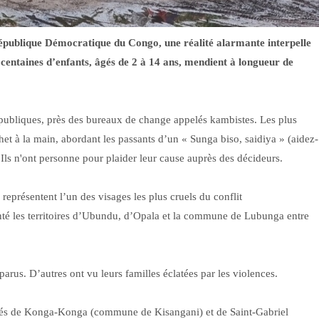
 République Démocratique du Congo, une réalité alarmante interpelle
s centaines d’enfants, âgés de 2 à 14 ans, mendient à longueur de
 publiques, près des bureaux de change appelés kambistes. Les plus
chet à la main, abordant les passants d’un « Sunga biso, saidiya » (aidez-
 Ils n'ont personne pour plaider leur cause auprès des décideurs.
représentent l’un des visages les plus cruels du conflit
é les territoires d’Ubundu, d’Opala et la commune de Lubunga entre
arus. D’autres ont vu leurs familles éclatées par les violences.
acés de Konga-Konga (commune de Kisangani) et de Saint-Gabriel