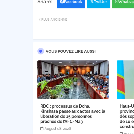
Facebook
Twitter
Whatsa
PLUS ANCIENNE
VOUS POUVEZ LIRE AUSSI
RDC : processus de Doha,
Haut-U
Kinshasa passe aux actes avec la
provinc
libération de 15 personnes
dès sep
proches de l’AFC-M23
de 10 é
constru
August 08, 2026
Augus