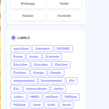
Whatsapp
Twitter
Youtube
Facebook
LABELS
agriculture
Commerce
DEFENSE.
Drame
drame.
Économie
Éducation
Éducation.
Élections
Élections.
Énergie
Énergie.
entrepreneuriat
Environnement.
ESU
ESU.
Hydrocarbures
Justice
Justice.
MINES
politique
Politique
Politique.
Santé
Santé.
Savoir