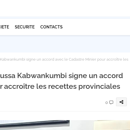
IETE
SECURITE
CONTACTS
abwankumbi signe un accord avec le Cadastre Minier pour accroître les
Mussa Kabwankumbi signe un accord
 accroître les recettes provinciales
0