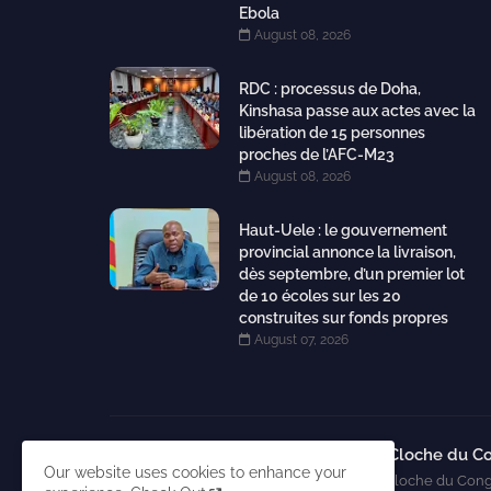
Ebola
August 08, 2026
RDC : processus de Doha,
Kinshasa passe aux actes avec la
libération de 15 personnes
proches de l’AFC-M23
August 08, 2026
Haut-Uele : le gouvernement
provincial annonce la livraison,
dès septembre, d’un premier lot
de 10 écoles sur les 20
construites sur fonds propres
August 07, 2026
La Cloche du C
Our website uses cookies to enhance your
La Cloche du Cong