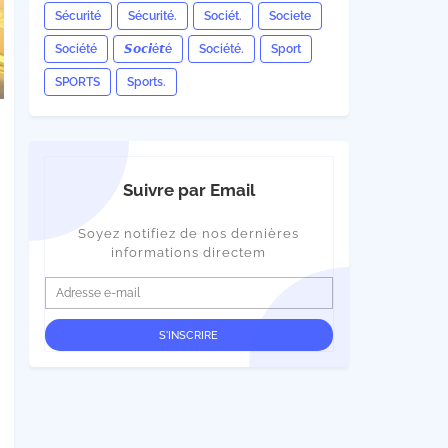
Sécurité
Sécurité.
Sociét.
Societe
Société
𝙎𝙤𝙘𝙞é𝙩é
Société.
Sport
SPORTS
Sports.
Suivre par Email
Soyez notifiez de nos dernières
informations directem