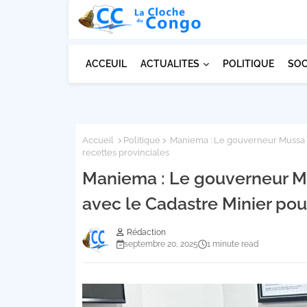
ACCEUIL
ACTUALITES
POLITIQUE
SOC
Accueil
Politique
Maniema : Le gouverneur Mussa K
recettes provinciales
Maniema : Le gouverneur 
avec le Cadastre Minier pour
Rédaction
septembre 20, 2025
1 minute read