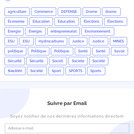
agriculture
Commerce
DEFENSE.
Drame
drame.
Économie
Éducation
Éducation.
Élections
Élections.
Énergie
Énergie.
entrepreneuriat
Environnement.
ESU
ESU.
Hydrocarbures
Justice
Justice.
MINES
politique
Politique
Politique.
Santé
Santé.
Savoir
Sécurité
Sécurité.
Sociét.
Societe
Société
𝙎𝙤𝙘𝙞é𝙩é
Société.
Sport
SPORTS
Sports.
Suivre par Email
Soyez notifiez de nos dernières informations directem