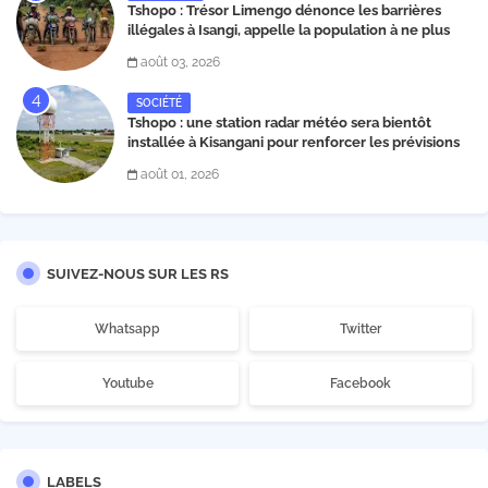
Tshopo : Trésor Limengo dénonce les barrières
illégales à Isangi, appelle la population à ne plus
payer les taxes illégales et interpelle les autorités
août 03, 2026
SOCIÉTÉ
Tshopo : une station radar météo sera bientôt
installée à Kisangani pour renforcer les prévisions
climatiques et la sécurité aérienne
août 01, 2026
SUIVEZ-NOUS SUR LES RS
Whatsapp
Twitter
Youtube
Facebook
LABELS