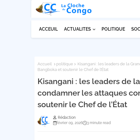
ACCEUIL
ACTUALITES
POLITIQUE
SOC
Accueil
politique
Kisangani : les leaders de la Gra
Bangboka et soutenir le Chef de l’État
Kisangani : les leaders de l
condamner les attaques con
soutenir le Chef de l’État
Rédaction
février 09, 2026
3 minute read