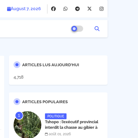
August 7, 2026
ARTICLES LUS AUJOURD'HUI
4,718
ARTICLES POPULAIRES
POLITIQUE
Tshopo : l’exécutif provincial
interdit la chasse au gibier à
poil et à plume du 1er août au
août 01, 2026