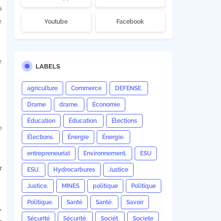
s
e
Youtube
Facebook
e
LABELS
agriculture
Commerce
DEFENSE.
Drame
drame.
Économie
Éducation
Éducation.
Élections
e
Élections.
Énergie
Énergie.
entrepreneuriat
Environnement.
ESU
r
ESU.
Hydrocarbures
Justice
Justice.
MINES
politique
Politique
Politique.
Santé
Santé.
Savoir
,
Sécurité
Sécurité.
Sociét.
Societe