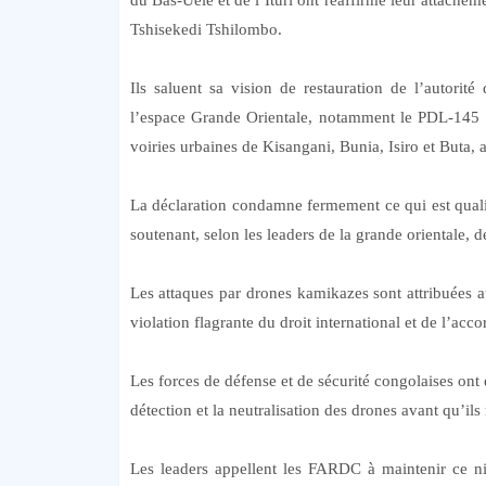
du Bas-Uele et de l’Ituri ont réaffirmé leur attachem
Tshisekedi Tshilombo.
Ils saluent sa vision de restauration de l’autorité
l’espace Grande Orientale, notamment le PDL-145 ter
voiries urbaines de Kisangani, Bunia, Isiro et Buta, a
La déclaration condamne fermement ce qui est quali
soutenant, selon les leaders de la grande orientale, d
Les attaques par drones kamikazes sont attribuées 
violation flagrante du droit international et de l’ac
Les forces de défense et de sécurité congolaises ont 
détection et la neutralisation des drones avant qu’ils 
Les leaders appellent les FARDC à maintenir ce niv