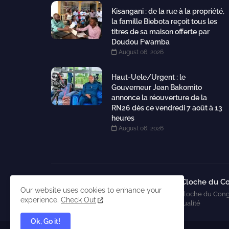
Kisangani : de la rue à la propriété,
la famille Biebota reçoit tous les
titres de sa maison offerte par
Doudou Fwamba
August 06, 2026
Haut-Uele/Urgent : le
Gouverneur Jean Bakomito
annonce la réouverture de la
RN26 dès ce vendredi 7 août à 13
heures
August 06, 2026
La Cloche du C
Our website uses cookies to enhance your
La Cloche du Cong
experience.
Check Out
l'actualité
Ok, Go it!