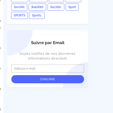
e
Société
𝙎𝙤𝙘𝙞é𝙩é
Société.
Sport
SPORTS
Sports.
s
s
Suivre par Email
n
Soyez notifiez de nos dernières
informations directem
n
a
a