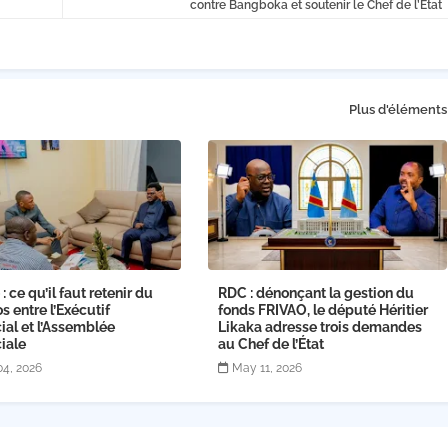
contre Bangboka et soutenir le Chef de l’État
Plus d'éléments
: ce qu’il faut retenir du
RDC : dénonçant la gestion du
os entre l’Exécutif
fonds FRIVAO, le député Héritier
ial et l’Assemblée
Likaka adresse trois demandes
iale
au Chef de l’État
04, 2026
May 11, 2026