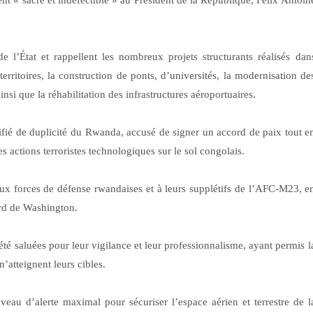
ent « sacré et indéfectible » au Président de la République, Félix Antoin
 de l’État et rappellent les nombreux projets structurants réalisés dan
ritoires, la construction de ponts, d’universités, la modernisation de
insi que la réhabilitation des infrastructures aéroportuaires.
fié de duplicité du Rwanda, accusé de signer un accord de paix tout e
es actions terroristes technologiques sur le sol congolais.
aux forces de défense rwandaises et à leurs supplétifs de l’AFC-M23, e
cord de Washington.
été saluées pour leur vigilance et leur professionnalisme, ayant permis l
n’atteignent leurs cibles.
eau d’alerte maximal pour sécuriser l’espace aérien et terrestre de l