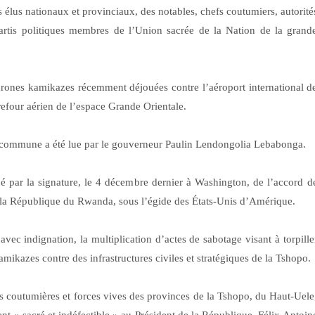
élus nationaux et provinciaux, des notables, chefs coutumiers, autorité
s partis politiques membres de l’Union sacrée de la Nation de la grand
ones kamikazes récemment déjouées contre l’aéroport international d
refour aérien de l’espace Grande Orientale.
et commune a été lue par le gouverneur Paulin Lendongolia Lebabonga.
ué par la signature, le 4 décembre dernier à Washington, de l’accord d
la République du Rwanda, sous l’égide des États-Unis d’Amérique.
avec indignation, la multiplication d’actes de sabotage visant à torpille
mikazes contre des infrastructures civiles et stratégiques de la Tshopo.
tés coutumières et forces vives des provinces de la Tshopo, du Haut-Uele