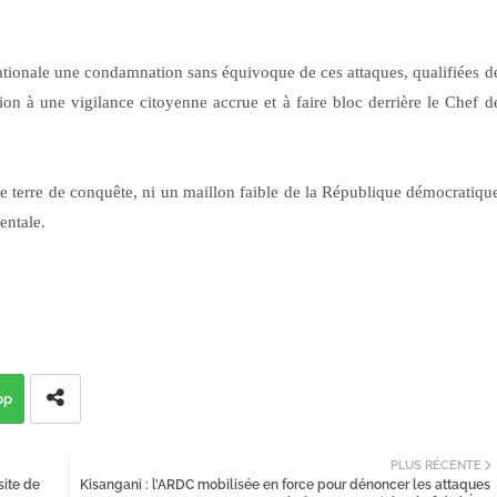
tionale une condamnation sans équivoque de ces attaques, qualifiées d
ion à une vigilance citoyenne accrue et à faire bloc derrière le Chef d
ne terre de conquête, ni un maillon faible de la République démocratiqu
ientale.
pp
PLUS RÉCENTE
site de
Kisangani : l’ARDC mobilisée en force pour dénoncer les attaques