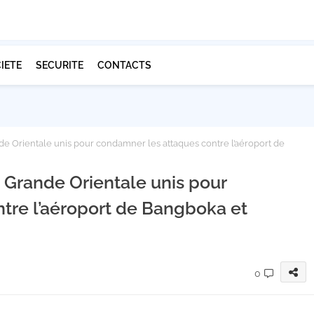
IETE
SECURITE
CONTACTS
nde Orientale unis pour condamner les attaques contre l’aéroport de
a Grande Orientale unis pour
tre l’aéroport de Bangboka et
0