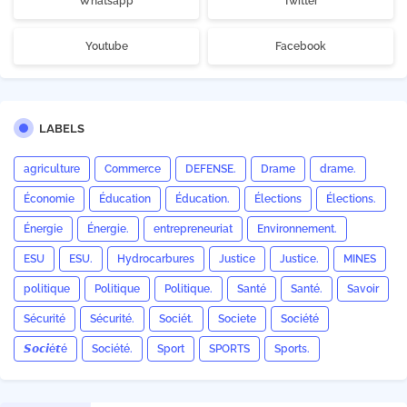
Whatsapp
Twitter
Youtube
Facebook
LABELS
agriculture
Commerce
DEFENSE.
Drame
drame.
Économie
Éducation
Éducation.
Élections
Élections.
Énergie
Énergie.
entrepreneuriat
Environnement.
ESU
ESU.
Hydrocarbures
Justice
Justice.
MINES
politique
Politique
Politique.
Santé
Santé.
Savoir
Sécurité
Sécurité.
Sociét.
Societe
Société
𝙎𝙤𝙘𝙞é𝙩é
Société.
Sport
SPORTS
Sports.