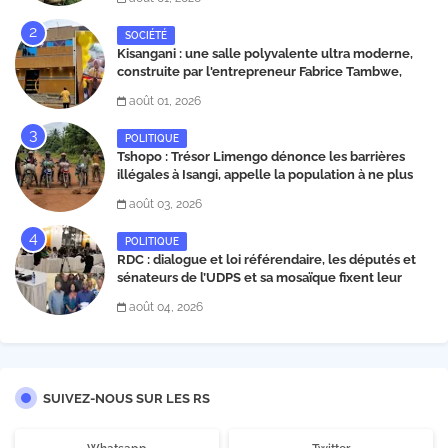
SOCIÉTÉ
Kisangani : une salle polyvalente ultra moderne,
construite par l'entrepreneur Fabrice Tambwe,
inaugurée dans la commune de Kabondo
août 01, 2026
POLITIQUE
Tshopo : Trésor Limengo dénonce les barrières
illégales à Isangi, appelle la population à ne plus
payer les taxes illégales et interpelle les autorités
août 03, 2026
POLITIQUE
RDC : dialogue et loi référendaire, les députés et
sénateurs de l’UDPS et sa mosaïque fixent leur
position dans une déclaration lue par Patrick
août 04, 2026
Matata
SUIVEZ-NOUS SUR LES RS