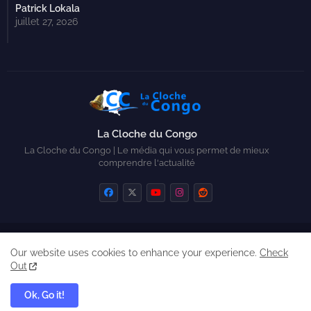
Patrick Lokala
juillet 27, 2026
La Cloche du Congo
La Cloche du Congo | Le média qui vous permet de mieux
comprendre l'actualité
Home
Contactez-nous
Qui sommes-nous ?
Our website uses cookies to enhance your experience.
Check
Created by Zickry Casiodoro
Out
Ok, Go it!
Copyright © 2025 La Cloche du Congo. All Right Reserved