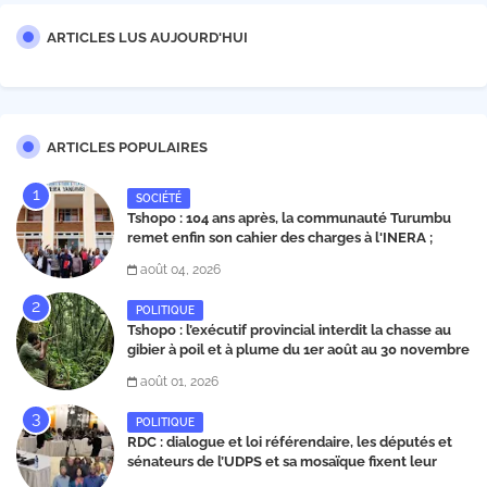
ARTICLES LUS AUJOURD'HUI
ARTICLES POPULAIRES
SOCIÉTÉ
Tshopo : 104 ans après, la communauté Turumbu
remet enfin son cahier des charges à l'INERA ;
découvrez les projets structurants proposés
août 04, 2026
POLITIQUE
Tshopo : l’exécutif provincial interdit la chasse au
gibier à poil et à plume du 1er août au 30 novembre
2026
août 01, 2026
POLITIQUE
RDC : dialogue et loi référendaire, les députés et
sénateurs de l’UDPS et sa mosaïque fixent leur
position dans une déclaration lue par Patrick