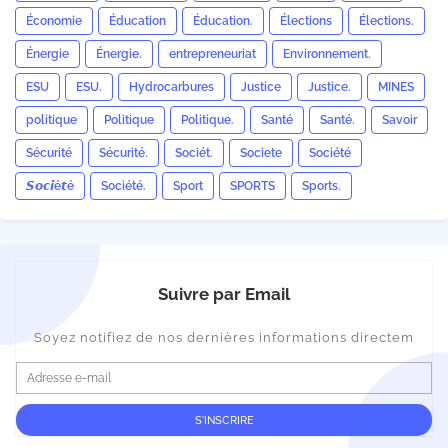
Économie
Éducation
Éducation.
Élections
Élections.
Énergie
Énergie.
entrepreneuriat
Environnement.
ESU
ESU.
Hydrocarbures
Justice
Justice.
MINES
politique
Politique
Politique.
Santé
Santé.
Savoir
Sécurité
Sécurité.
Sociét.
Societe
Société
𝙎𝙤𝙘𝙞é𝙩é
Société.
Sport
SPORTS
Sports.
Suivre par Email
Soyez notifiez de nos dernières informations directem