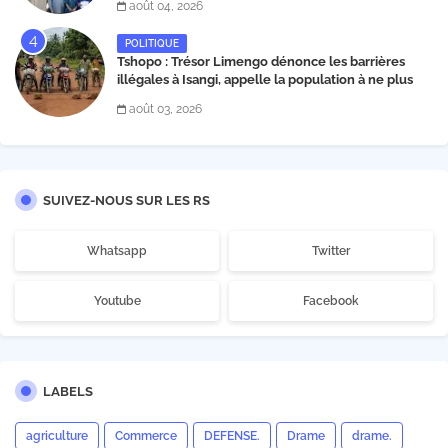
août 04, 2026
Matata
POLITIQUE
Tshopo : Trésor Limengo dénonce les barrières
illégales à Isangi, appelle la population à ne plus
payer les taxes illégales et interpelle les autorités
août 03, 2026
SUIVEZ-NOUS SUR LES RS
Whatsapp
Twitter
Youtube
Facebook
LABELS
agriculture
Commerce
DEFENSE.
Drame
drame.